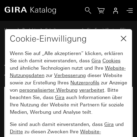
Gira Abdeckrahmen Gira Esprit Aluminium Hellgold (eloxier
Home
Produkte
Schalterprogramme
Gira Esprit (System 55)
Abdeckrahmen Gira Esprit
Cookie-Einwilligung
Wenn Sie auf „Alle akzeptieren“ klicken, erklären
Abdeckrahmen Gira Esprit
Sie sich damit einverstanden, dass
Gira
Cookies
und ähnliche Technologien nutzt und Ihre
Website-
Aluminium Hellgold (eloxiert)
Nutzungsdaten
zur
Verbesserung
dieser Website
sowie zur Erstellung Ihres
Nutzerprofils
zur Anzeige
von
personalisierter Werbung
verarbeitet
. Bitte
beachten Sie, dass
Gira
auch Informationen über
Ihre Nutzung der Website mit Partnern für soziale
Medien, Werbung und Analyse teilt.
Sie sind auch damit einverstanden, dass
Gira
und
Dritte
zu diesen Zwecken Ihre
Website-