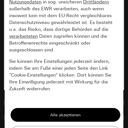
Nutzungsdaten
in sog. unsicheren
Drittländern
außerhalb des EWR verarbeiten, auch wenn
insoweit kein mit dem EU-Recht vergleichbares
Datenschutzniveau gewährleistet ist. Es besteht
u.a. das Risiko, dass dortige Behörden auf die
verarbeiteten
Daten zugreifen können und die
Betroffenenrechte eingeschränkt oder
ausgeschlossen sind.
Sie können Ihre Einstellungen jederzeit ändern,
indem Sie am Fuße einer jeden Seite den Link
"Cookie-Einstellungen" klicken. Dort können Sie
Ihre Einwilligung jederzeit mit Wirkung für die
Zukunft widerrufen.
Zur Mediadatenbank
Essenziell
Alle Cookies, die wir benötigen um Ihnen die
Artikel vergleichen
Seite anzeigen zu können.