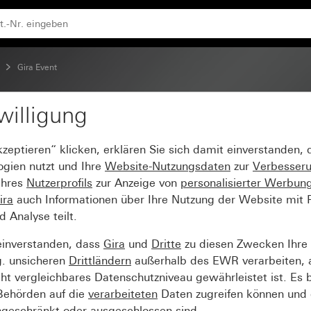
Zwischenrahmen Reinweiß glänzend
Gira Event
willigung
vent Reinweiß seidenm
kzeptieren“ klicken, erklären Sie sich damit einverstanden,
nweiß glänzend
ogien nutzt und Ihre
Website-Nutzungsdaten
zur
Verbesser
Ihres
Nutzerprofils
zur Anzeige von
personalisierter Werbun
ira
auch Informationen über Ihre Nutzung der Website mit Pa
Analyse teilt.
einverstanden, dass
Gira
und
Dritte
zu diesen Zwecken Ihre
g. unsicheren
Drittländern
außerhalb des EWR verarbeiten, 
t vergleichbares Datenschutzniveau gewährleistet ist. Es b
 Behörden auf die
verarbeiteten
Daten zugreifen können und 
ngeschränkt oder ausgeschlossen sind.