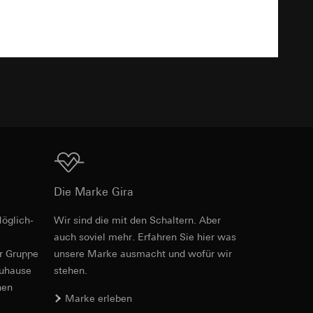
TXT
e unter
 Kopie zu erfragen
 Kopie zu erfragen
Download
Die Marke Gira
öglich­
Wir sind die mit den Schaltern. Aber
Art.-Nr. 0213327
onen zur Schaltung
auch soviel mehr. Erfahren Sie hier was
er Gruppe
unsere Marke aus­macht und wofür wir
RFA
, 388 KB
uf der Website, vom
Referrer-URL sowie
zuhause
stehen.
site, vom Nutzer
nen
Marke erleben
hs auf der