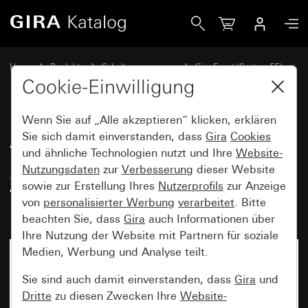
Gira Abdeckrahmen Gira Event Reinweiß glänzend mit Zwis
Home
Produkte
Schalterprogramme
Gira Event (System 55)
Gira Event
Cookie-Einwilligung
Wenn Sie auf „Alle akzeptieren“ klicken, erklären
Abdeckrahmen Gira Event
Sie sich damit einverstanden, dass
Gira
Cookies
und ähnliche Technologien nutzt und Ihre
Website-
Reinweiß glänzend mit
Nutzungsdaten
zur
Verbesserung
dieser Website
Zwischenrahmen Farbe Alu
sowie zur Erstellung Ihres
Nutzerprofils
zur Anzeige
(lackiert)
von
personalisierter Werbung
verarbeitet
. Bitte
beachten Sie, dass
Gira
auch Informationen über
Ihre Nutzung der Website mit Partnern für soziale
Medien, Werbung und Analyse teilt.
Sie sind auch damit einverstanden, dass
Gira
und
Dritte
zu diesen Zwecken Ihre
Website-