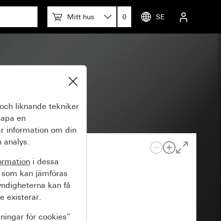
Mitt hus
0
SE
och liknande tekniker
kapa en
r information om din
 analys.
ormation
i dessa
 som kan jämföras
yndigheterna kan få
e existerar.
lningar för cookies”