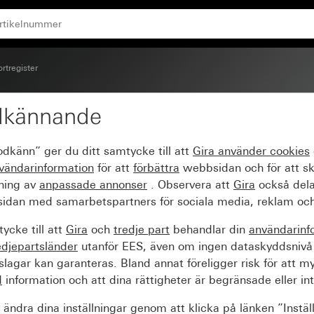
ortregister
dkännande
ng, helinfälld
odkänn” ger du ditt samtycke till att
Gira använder
cookies
vändarinformation
för att
förbättra
webbsidan och för att s
sning av
anpassade annonser
. Observera att
Gira
också dela
idan med samarbetspartners för sociala media, reklam och
ycke till att
Gira
och
tredje part
behandlar din
användarinf
edjepartsländer
utanför EES, även om ingen dataskyddsnivå
agar kan garanteras. Bland annat föreligger risk för att m
d
information och att dina rättigheter är begränsade eller int
ändra dina inställningar genom att klicka på länken ”Instäl