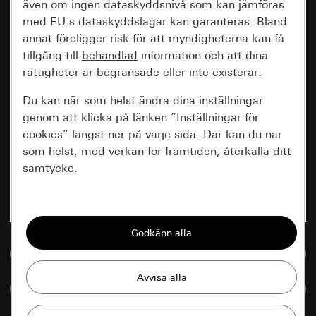
även om ingen dataskyddsnivå som kan jämföras
med EU:s dataskyddslagar kan garanteras. Bland
annat föreligger risk för att myndigheterna kan få
tillgång till
behandlad
information och att dina
rättigheter är begränsade eller inte existerar.
Du kan när som helst ändra dina inställningar
genom att klicka på länken ”Inställningar för
cookies” längst ner på varje sida. Där kan du när
som helst, med verkan för framtiden, återkalla ditt
samtycke.
Nödvändiga
Alla cookies som krävs för att kunna visa
sidan.
Till mediedatabasen
Gira Session
Förbättring av vår webbsida och
Jämföra artiklar
våra utbud
Databehandlingssyfte: