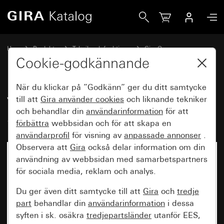
Gira Vippa 2fack med pilsymboler System 55
Hem
Produkter
Teknik och funktioner
Gira One
Manöverenheter
Cookie-godkännande
När du klickar på ”Godkänn” ger du ditt samtycke
Vippa 2fack med pilsymboler
till att
Gira använder
cookies
och liknande tekniker
och behandlar din
användarinformation
för att
System 55
förbättra
webbsidan och för att skapa en
användarprofil
för visning av
anpassade annonser
.
Observera att
Gira
också delar information om din
användning av webbsidan med samarbetspartners
för sociala media, reklam och analys.
Du ger även ditt samtycke till att
Gira
och
tredje
part
behandlar din
användarinformation
i dessa
syften i sk. osäkra
tredjepartsländer
utanför EES,