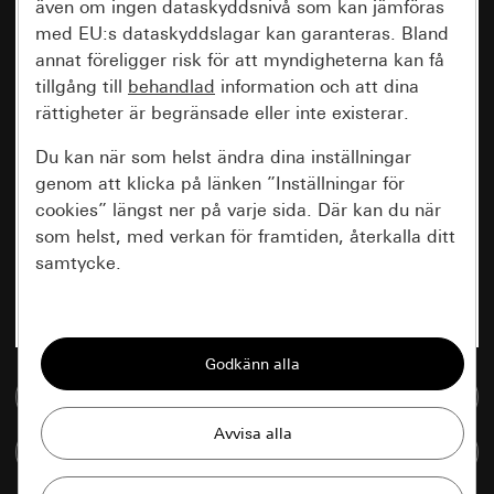
även om ingen dataskyddsnivå som kan jämföras
med EU:s dataskyddslagar kan garanteras. Bland
annat föreligger risk för att myndigheterna kan få
tillgång till
behandlad
information och att dina
rättigheter är begränsade eller inte existerar.
Du kan när som helst ändra dina inställningar
genom att klicka på länken ”Inställningar för
cookies” längst ner på varje sida. Där kan du när
som helst, med verkan för framtiden, återkalla ditt
samtycke.
Nödvändiga
Alla cookies som krävs för att kunna visa
sidan.
Till mediedatabasen
Gira Session
Förbättring av vår webbsida och
Jämföra artiklar
våra utbud
Databehandlingssyfte: