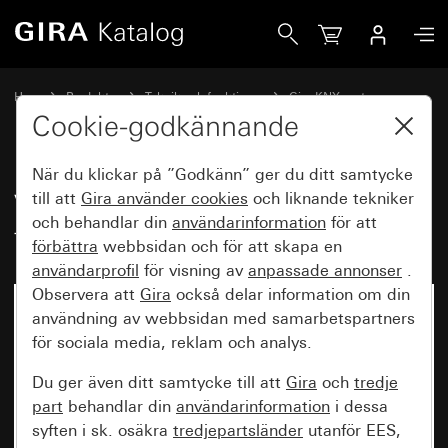
Gira Vippset 1knapp graverbara för touchsensor 4.95
Hem
Produkter
Teknik och funktioner
Gira KNX system
Gira manöverenheter för KNX
Cookie-godkännande
När du klickar på ”Godkänn” ger du ditt samtycke
Vippset 1knapp graverbara för
till att
Gira använder
cookies
och liknande tekniker
och behandlar din
användarinformation
för att
touchsensor 4.95
förbättra
webbsidan och för att skapa en
användarprofil
för visning av
anpassade annonser
.
Observera att
Gira
också delar information om din
användning av webbsidan med samarbetspartners
för sociala media, reklam och analys.
Du ger även ditt samtycke till att
Gira
och
tredje
part
behandlar din
användarinformation
i dessa
syften i sk. osäkra
tredjepartsländer
utanför EES,