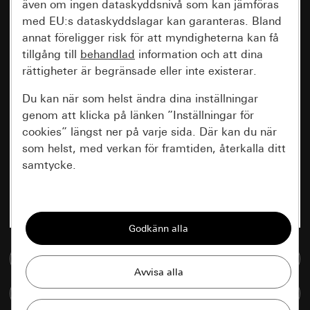
även om ingen dataskyddsnivå som kan jämföras
med EU:s dataskyddslagar kan garanteras. Bland
annat föreligger risk för att myndigheterna kan få
tillgång till
behandlad
information och att dina
rättigheter är begränsade eller inte existerar.
Du kan när som helst ändra dina inställningar
genom att klicka på länken ”Inställningar för
cookies” längst ner på varje sida. Där kan du när
som helst, med verkan för framtiden, återkalla ditt
samtycke.
Nödvändiga
Alla cookies som krävs för att kunna visa
sidan.
Till mediedatabasen
Gira Session
Förbättring av vår webbsida och
Jämföra artiklar
våra utbud
Databehandlingssyfte: