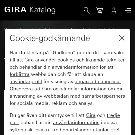
Gira Jordat uttag 16 A 250 V~ med förbättrat beröringssky
Hem
Produkter
Brytarprogram
Gira System 55
Uttag
Cookie-godkännande
När du klickar på ”Godkänn” ger du ditt samtycke
Jordat uttag 16 A 250 V~ med
till att
Gira använder
cookies
och liknande tekniker
förbättrat beröringsskydd (Safety
och behandlar din
användarinformation
för att
Plus) System 55
förbättra
webbsidan och för att skapa en
användarprofil
för visning av
anpassade annonser
.
Observera att
Gira
också delar information om din
användning av webbsidan med samarbetspartners
för sociala media, reklam och analys.
Du ger även ditt samtycke till att
Gira
och
tredje
part
behandlar din
användarinformation
i dessa
syften i sk. osäkra
tredjepartsländer
utanför EES,