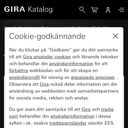
Gira Jordat uttag 16 A 250 V~ Skruvklämmor
Hem
Produkter
Brytarprogram
Gira System 55
Uttag
Cookie-godkännande
När du klickar på ”Godkänn” ger du ditt samtycke
Jordat uttag 16 A 250 V~
till att
Gira använder
cookies
och liknande tekniker
Skruvklämmor
och behandlar din
användarinformation
för att
förbättra
webbsidan och för att skapa en
användarprofil
för visning av
anpassade annonser
.
Observera att
Gira
också delar information om din
användning av webbsidan med samarbetspartners
för sociala media, reklam och analys.
Du ger även ditt samtycke till att
Gira
och
tredje
part
behandlar din
användarinformation
i dessa
syften i sk. osäkra
tredjepartsländer
utanför EES,