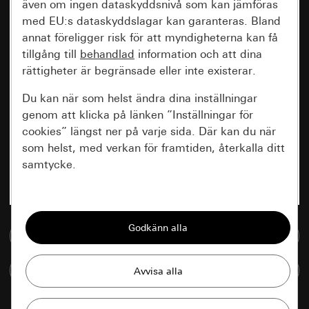
även om ingen dataskyddsnivå som kan jämföras
med EU:s dataskyddslagar kan garanteras. Bland
annat föreligger risk för att myndigheterna kan få
tillgång till
behandlad
information och att dina
rättigheter är begränsade eller inte existerar.
Du kan när som helst ändra dina inställningar
genom att klicka på länken ”Inställningar för
cookies” längst ner på varje sida. Där kan du när
som helst, med verkan för framtiden, återkalla ditt
samtycke.
Nödvändiga
Alla cookies som krävs för att kunna visa
Till mediedatabasen
sidan.
Jämföra artiklar
Gira Session
Förbättring av vår webbsida och
våra utbud
Databehandlingssyfte: