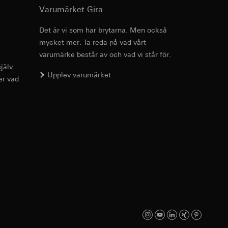
Ladda ner
Varumärket Gira
Det är vi som har brytarna. Men också
mycket mer. Ta reda på vad vårt
g enligt kontakt,
varumärke består av och vad vi står för.
jälv
g enligt kontakt,
Upplev varumärket
er vad
ion för koppling av
, referrer-URL samt
usrörelser som
örelser som
r URL för den