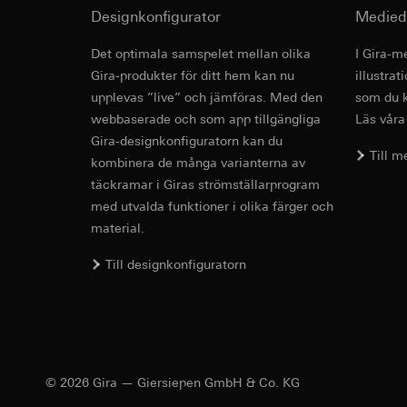
Interna avdelnin
Designkonfigurator
Medied
Pinterest, Inc. (
Google Ireland L
Information om h
Överförande till tre
Det optimala samspelet mellan olika
I Gira-m
https://business.
Tredje land: USA
Gira-produkter för ditt hem kan nu
illustra
Överförande till tre
Reglering/garant
upplevas ”live” och jämföras. Med den
som du k
avsnitt 1, samtyc
Tredje land: USA
webbaserade och som app tillgängliga
Läs våra
Reglering/garant
Livslängd för cooki
Gira-designkonfiguratorn kan du
avsnitt 1, samtyc
Till 
kombinera de många varianterna av
Livslängd för cooki
LinkedIn Ins
täckramar i Giras strömställarprogram
Databehandlingssyf
med utvalda funktioner i olika färger och
Vimeo
behovsanpassade an
material.
Kategorier av perso
Databehandlingssyf
tidsstämpel
Till designkonfiguratorn
Kategorier av perso
Rättslig grund och 
Privatkundssida:
Användning av tj
användaren gjort
Följdbearbetning
Företagssida: IP
användaren gjort
Mottagare:
webbsida som ö
Interna avdelnin
© 2026 Gira — Giersiepen GmbH & Co. KG
Rättslig grund och 
LinkedIn Irelan