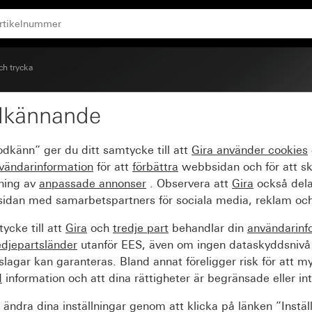
ch trycka
dkännande
llfönster för dragbryta
odkänn” ger du ditt samtycke till att
Gira använder
cookies
vändarinformation
för att
förbättra
webbsidan och för att s
sning av
anpassade annonser
. Observera att
Gira
också dela
idan med samarbetspartners för sociala media, reklam och
ycke till att
Gira
och
tredje part
behandlar din
användarinf
edjepartsländer
utanför EES, även om ingen dataskyddsnivå
agar kan garanteras. Bland annat föreligger risk för att m
d
information och att dina rättigheter är begränsade eller int
ändra dina inställningar genom att klicka på länken ”Instäl