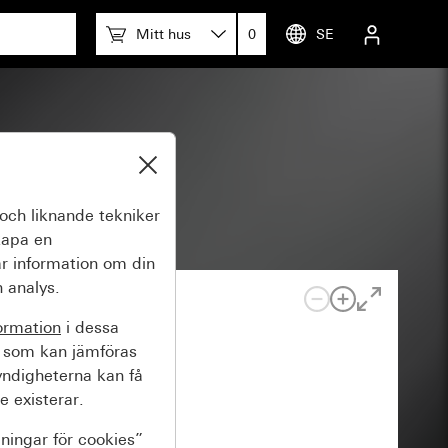
Mitt hus
0
SE
re
och liknande tekniker
kapa en
r information om din
 analys.
ormation
i dessa
 som kan jämföras
yndigheterna kan få
e existerar.
lningar för cookies”