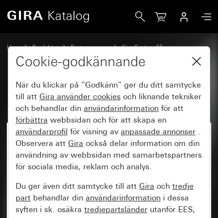
Gira Rakt stående vippa
Hem
Produkter
Brytarprogram
Gira System 55
Koppla och trycka
Cookie-godkännande
När du klickar på ”Godkänn” ger du ditt samtycke
Rakt stående vippa
till att
Gira använder
cookies
och liknande tekniker
och behandlar din
användarinformation
för att
förbättra
webbsidan och för att skapa en
användarprofil
för visning av
anpassade annonser
.
Observera att
Gira
också delar information om din
användning av webbsidan med samarbetspartners
för sociala media, reklam och analys.
Du ger även ditt samtycke till att
Gira
och
tredje
part
behandlar din
användarinformation
i dessa
syften i sk. osäkra
tredjepartsländer
utanför EES,