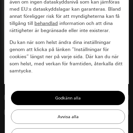
även om ingen dataskyddsnivå som kan jämföras
med EU:s dataskyddslagar kan garanteras. Bland
annat föreligger risk för att myndigheterna kan få
tillgång till
behandlad
information och att dina
rättigheter är begränsade eller inte existerar.
Du kan när som helst ändra dina inställningar
genom att klicka på länken ”Inställningar för
cookies” längst ner på varje sida. Där kan du när
som helst, med verkan för framtiden, återkalla ditt
samtycke.
Nödvändiga
Till mediedatabasen
Alla cookies som krävs för att kunna visa
sidan.
Jämföra artiklar
Gira Session
Förbättring av vår webbsida och
våra utbud
Databehandlingssyfte: