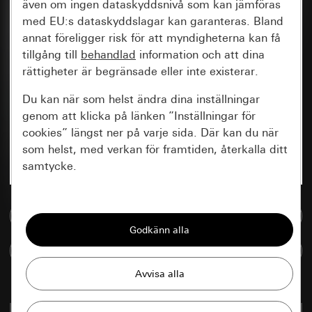
även om ingen dataskyddsnivå som kan jämföras
med EU:s dataskyddslagar kan garanteras. Bland
annat föreligger risk för att myndigheterna kan få
tillgång till
behandlad
information och att dina
rättigheter är begränsade eller inte existerar.
Du kan när som helst ändra dina inställningar
genom att klicka på länken ”Inställningar för
cookies” längst ner på varje sida. Där kan du när
som helst, med verkan för framtiden, återkalla ditt
samtycke.
Nödvändiga
Till mediedatabasen
Alla cookies som krävs för att kunna visa
sidan.
Jämföra artiklar
Gira Session
Förbättring av vår webbsida och
våra utbud
Databehandlingssyfte: