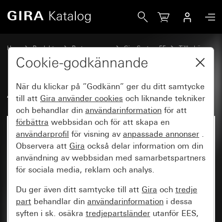
Gira Adaptermontagering
Hem
Produkter
Brytarprogram
Gira System 55
Tillbehör
Cookie-godkännande
När du klickar på ”Godkänn” ger du ditt samtycke
Adaptermontagering
till att
Gira använder
cookies
och liknande tekniker
och behandlar din
användarinformation
för att
förbättra
webbsidan och för att skapa en
Ej längre tillgänglig
användarprofil
för visning av
anpassade annonser
.
Observera att
Gira
också delar information om din
användning av webbsidan med samarbetspartners
för sociala media, reklam och analys.
Du ger även ditt samtycke till att
Gira
och
tredje
part
behandlar din
användarinformation
i dessa
syften i sk. osäkra
tredjepartsländer
utanför EES,