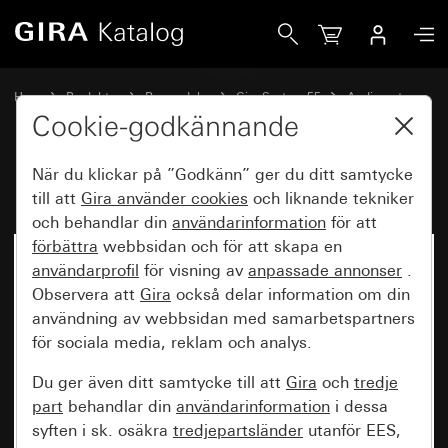
Gira Högtalarkåpa
Hem
Produkter
Reservdelar
Gira System 55
Audiosystem
Cookie-godkännande
När du klickar på ”Godkänn” ger du ditt samtycke
Högtalarkåpa
till att
Gira använder
cookies
och liknande tekniker
och behandlar din
användarinformation
för att
förbättra
webbsidan och för att skapa en
användarprofil
för visning av
anpassade annonser
.
Observera att
Gira
också delar information om din
användning av webbsidan med samarbetspartners
för sociala media, reklam och analys.
Du ger även ditt samtycke till att
Gira
och
tredje
part
behandlar din
användarinformation
i dessa
syften i sk. osäkra
tredjepartsländer
utanför EES,