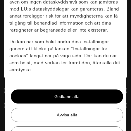
även om ingen dataskyddsnivå som kan jämföras
med EU:s dataskyddslagar kan garanteras. Bland
annat föreligger risk för att myndigheterna kan få
tillgång till
behandlad
information och att dina
rättigheter är begränsade eller inte existerar.
Du kan när som helst ändra dina inställningar
genom att klicka på länken ”Inställningar för
cookies” längst ner på varje sida. Där kan du när
som helst, med verkan för framtiden, återkalla ditt
samtycke.
Nödvändiga
Till mediedatabasen
Alla cookies som krävs för att kunna visa
sidan.
Jämföra artiklar
Gira Session
Förbättring av vår webbsida och
våra utbud
Databehandlingssyfte: