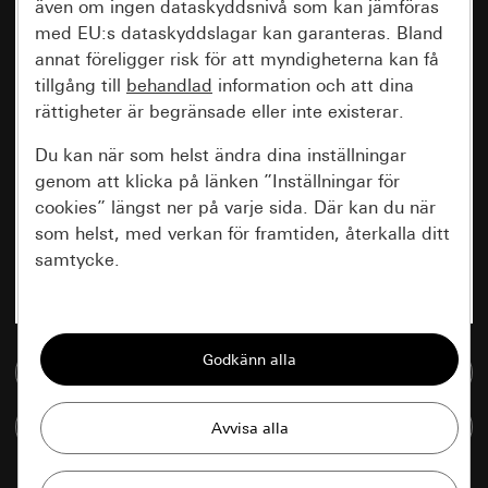
även om ingen dataskyddsnivå som kan jämföras
med EU:s dataskyddslagar kan garanteras. Bland
annat föreligger risk för att myndigheterna kan få
tillgång till
behandlad
information och att dina
rättigheter är begränsade eller inte existerar.
Du kan när som helst ändra dina inställningar
genom att klicka på länken ”Inställningar för
cookies” längst ner på varje sida. Där kan du när
som helst, med verkan för framtiden, återkalla ditt
samtycke.
Nödvändiga
Alla cookies som krävs för att kunna visa
Till mediedatabasen
sidan.
Jämföra artiklar
Gira Session
Förbättring av vår webbsida och
våra utbud
Databehandlingssyfte: