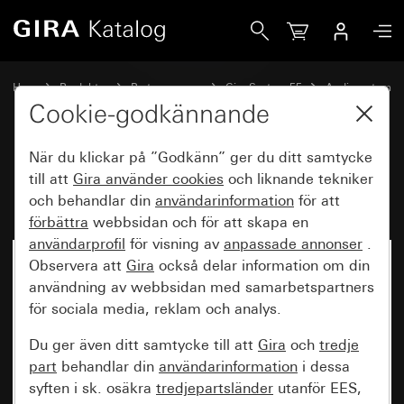
Gira RDS-radio med en högtalare Knappsats i svart glas-de
Hem
Produkter
Brytarprogram
Gira System 55
Audiosystem
Cookie-godkännande
När du klickar på ”Godkänn” ger du ditt samtycke
RDS-radio med en högtalare
till att
Gira använder
cookies
och liknande tekniker
Knappsats i svart glas-design
och behandlar din
användarinformation
för att
förbättra
webbsidan och för att skapa en
användarprofil
för visning av
anpassade annonser
.
Observera att
Gira
också delar information om din
användning av webbsidan med samarbetspartners
för sociala media, reklam och analys.
Du ger även ditt samtycke till att
Gira
och
tredje
part
behandlar din
användarinformation
i dessa
syften i sk. osäkra
tredjepartsländer
utanför EES,