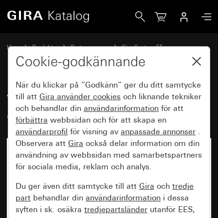
Gira Vippsats 4knappars (1+3) graverbara System 55
Hem
Produkter
Brytarprogram
Gira System 55
Vippsatser för bussystem
Cookie-godkännande
När du klickar på ”Godkänn” ger du ditt samtycke
Vippsats 4knappars (1+3)
till att
Gira använder
cookies
och liknande tekniker
och behandlar din
användarinformation
för att
graverbara System 55
förbättra
webbsidan och för att skapa en
användarprofil
för visning av
anpassade annonser
.
Observera att
Gira
också delar information om din
användning av webbsidan med samarbetspartners
för sociala media, reklam och analys.
Du ger även ditt samtycke till att
Gira
och
tredje
part
behandlar din
användarinformation
i dessa
syften i sk. osäkra
tredjepartsländer
utanför EES,