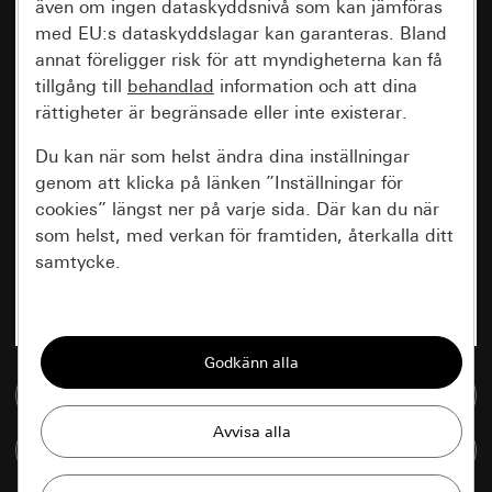
även om ingen dataskyddsnivå som kan jämföras
med EU:s dataskyddslagar kan garanteras. Bland
annat föreligger risk för att myndigheterna kan få
tillgång till
behandlad
information och att dina
rättigheter är begränsade eller inte existerar.
Du kan när som helst ändra dina inställningar
genom att klicka på länken ”Inställningar för
cookies” längst ner på varje sida. Där kan du när
som helst, med verkan för framtiden, återkalla ditt
samtycke.
Nödvändiga
Alla cookies som krävs för att kunna visa
sidan.
Till mediedatabasen
Gira Session
Förbättring av vår webbsida och
Jämföra artiklar
våra utbud
Databehandlingssyfte: