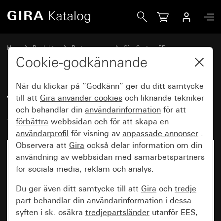
Gira Vippsats 4-knappars (1+3) System 55
Hem
Produkter
Brytarprogram
Gira System 55
Vippsatser för bussystem
Cookie-godkännande
När du klickar på ”Godkänn” ger du ditt samtycke
Vippsats 4-knappars (1+3)
till att
Gira använder
cookies
och liknande tekniker
och behandlar din
användarinformation
för att
System 55
förbättra
webbsidan och för att skapa en
användarprofil
för visning av
anpassade annonser
.
Observera att
Gira
också delar information om din
användning av webbsidan med samarbetspartners
för sociala media, reklam och analys.
Du ger även ditt samtycke till att
Gira
och
tredje
part
behandlar din
användarinformation
i dessa
syften i sk. osäkra
tredjepartsländer
utanför EES,