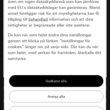
även om ingen dataskyddsnivå som kan jämföras
med EU:s dataskyddslagar kan garanteras. Bland
annat föreligger risk för att myndigheterna kan få
tillgång till
behandlad
information och att dina
rättigheter är begränsade eller inte existerar.
Du kan när som helst ändra dina inställningar
genom att klicka på länken ”Inställningar för
cookies” längst ner på varje sida. Där kan du när
som helst, med verkan för framtiden, återkalla ditt
samtycke.
Nödvändiga
Alla cookies som krävs för att kunna visa
sidan.
Till mediedatabasen
Gira Session
Förbättring av vår webbsida och
Jämföra artiklar
våra utbud
Databehandlingssyfte: