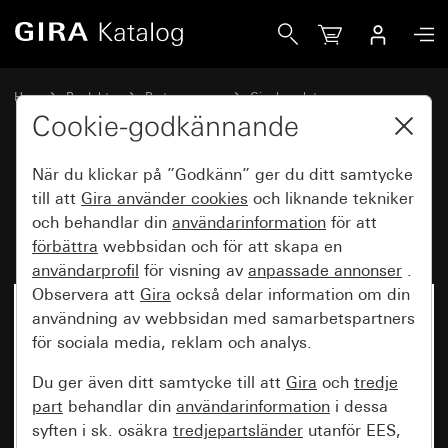
Gira Rörelsevakt frontmodul 2,20 m komfort för KNX TX_44
Hem
Produkter
Brytarprogram
Gira kapslat
Kapslad infälld IP44 Gira TX_44
Cookie-godkännande
När du klickar på ”Godkänn” ger du ditt samtycke
Rörelsevakt frontmodul 2,20 m
till att
Gira använder
cookies
och liknande tekniker
och behandlar din
användarinformation
för att
komfort för KNX TX_44
förbättra
webbsidan och för att skapa en
användarprofil
för visning av
anpassade annonser
.
Observera att
Gira
också delar information om din
användning av webbsidan med samarbetspartners
för sociala media, reklam och analys.
Du ger även ditt samtycke till att
Gira
och
tredje
part
behandlar din
användarinformation
i dessa
syften i sk. osäkra
tredjepartsländer
utanför EES,