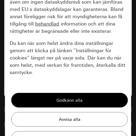
även om ingen dataskyddsnivå som kan jämföras
med EU:s dataskyddslagar kan garanteras. Bland
annat föreligger risk för att myndigheterna kan få
tillgång till
behandlad
information och att dina
rättigheter är begränsade eller inte existerar.
Du kan när som helst ändra dina inställningar
genom att klicka på länken ”Inställningar för
cookies” längst ner på varje sida. Där kan du när
som helst, med verkan för framtiden, återkalla ditt
samtycke.
Nödvändiga
Alla cookies som krävs för att kunna visa
sidan.
Till mediedatabasen
Gira Session
Förbättring av vår webbsida och
Jämföra artiklar
våra utbud
Databehandlingssyfte: