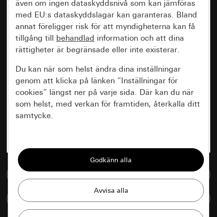
även om ingen dataskyddsnivå som kan jämföras
med EU:s dataskyddslagar kan garanteras. Bland
annat föreligger risk för att myndigheterna kan få
tillgång till
behandlad
information och att dina
rättigheter är begränsade eller inte existerar.
Du kan när som helst ändra dina inställningar
genom att klicka på länken ”Inställningar för
cookies” längst ner på varje sida. Där kan du när
som helst, med verkan för framtiden, återkalla ditt
samtycke.
Nödvändiga
Alla cookies som krävs för att kunna visa
sidan.
Till mediedatabasen
Gira Session
Förbättring av vår webbsida och
Jämföra artiklar
våra utbud
Databehandlingssyfte: