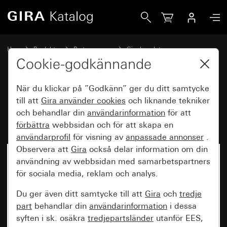
Gira Rörelsevakt frontmodul 1,10 m komfort för KNX TX_44
Hem
Produkter
Brytarprogram
Gira kapslat
Kapslad infälld IP44 Gira TX_44
Cookie-godkännande
När du klickar på ”Godkänn” ger du ditt samtycke
Rörelsevakt frontmodul 1,10 m
till att
Gira använder
cookies
och liknande tekniker
och behandlar din
användarinformation
för att
komfort för KNX TX_44
förbättra
webbsidan och för att skapa en
användarprofil
för visning av
anpassade annonser
.
Observera att
Gira
också delar information om din
användning av webbsidan med samarbetspartners
för sociala media, reklam och analys.
Du ger även ditt samtycke till att
Gira
och
tredje
part
behandlar din
användarinformation
i dessa
syften i sk. osäkra
tredjepartsländer
utanför EES,