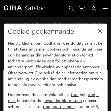
Gira Vred för jalusibrytare resp. -knapp och timer TX_44
Hem
Produkter
Reservdelar
Kapslad infälld IP44 Gira TX_44
Jalusistyrning
Cookie-godkännande
När du klickar på ”Godkänn” ger du ditt samtycke
Vred för jalusibrytare resp. -
till att
Gira använder
cookies
och liknande tekniker
och behandlar din
användarinformation
för att
knapp och timer TX_44
förbättra
webbsidan och för att skapa en
användarprofil
för visning av
anpassade annonser
.
Observera att
Gira
också delar information om din
användning av webbsidan med samarbetspartners
för sociala media, reklam och analys.
Du ger även ditt samtycke till att
Gira
och
tredje
part
behandlar din
användarinformation
i dessa
syften i sk. osäkra
tredjepartsländer
utanför EES,