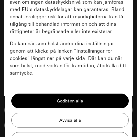
även om ingen dataskyddsnivå som kan jämföras
med EU:s dataskyddslagar kan garanteras. Bland
annat föreligger risk för att myndigheterna kan få
tillgång till
behandlad
information och att dina
rättigheter är begränsade eller inte existerar.
Du kan när som helst ändra dina inställningar
genom att klicka på länken ”Inställningar för
cookies” längst ner på varje sida. Där kan du när
som helst, med verkan för framtiden, återkalla ditt
samtycke.
Nödvändiga
Alla cookies som krävs för att kunna visa
sidan.
Till mediedatabasen
Gira Session
Förbättring av vår webbsida och
Jämföra artiklar
våra utbud
Databehandlingssyfte: