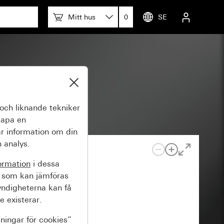
Mitt hus
0
SE
och liknande tekniker
kapa en
r information om din
 analys.
ormation
i dessa
 som kan jämföras
yndigheterna kan få
e existerar.
lningar för cookies”