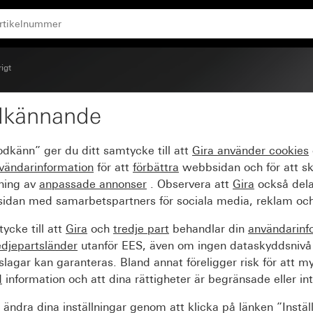
igt
dkännande
ttelefon
odkänn” ger du ditt samtycke till att
Gira använder
cookies
vändarinformation
för att
förbättra
webbsidan och för att s
sning av
anpassade annonser
. Observera att
Gira
också dela
idan med samarbetspartners för sociala media, reklam och
ycke till att
Gira
och
tredje part
behandlar din
användarinf
edjepartsländer
utanför EES, även om ingen dataskyddsnivå
agar kan garanteras. Bland annat föreligger risk för att m
d
information och att dina rättigheter är begränsade eller int
ändra dina inställningar genom att klicka på länken ”Instäl