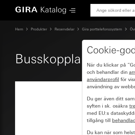
Gira Busskopplare för porttelefon
Hem
Produkter
Reservdelar
Gira porttelefonssystem
Övr
Cookie-go
Busskopplare för por
När du klickar på ”G
och behandlar din
an
användarprofil
för vi
användning av webbs
Du ger även ditt samt
syften i sk. osäkra
tr
med EU:s dataskyddsl
tillgång till
behandla
Du kan när som helst 