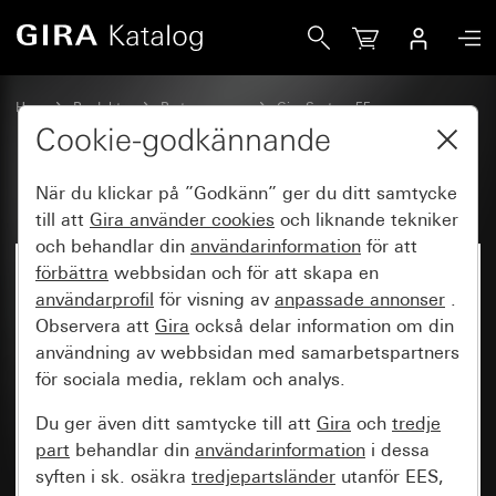
Gira
Hem
Produkter
Brytarprogram
Gira System 55
Kommunikationsteknik tillbehör
Cookie-godkännande
När du klickar på ”Godkänn” ger du ditt samtycke
till att
Gira använder
cookies
och liknande tekniker
och behandlar din
användarinformation
för att
förbättra
webbsidan och för att skapa en
användarprofil
för visning av
anpassade annonser
.
Observera att
Gira
också delar information om din
användning av webbsidan med samarbetspartners
för sociala media, reklam och analys.
Du ger även ditt samtycke till att
Gira
och
tredje
part
behandlar din
användarinformation
i dessa
syften i sk. osäkra
tredjepartsländer
utanför EES,