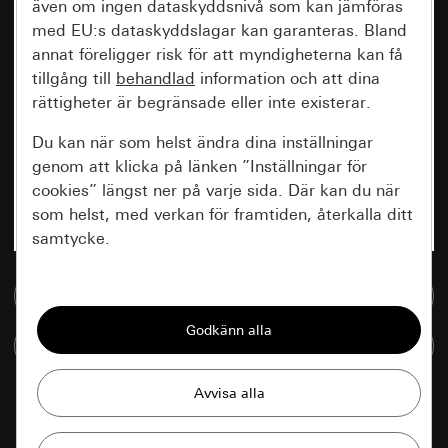
även om ingen dataskyddsnivå som kan jämföras
med EU:s dataskyddslagar kan garanteras. Bland
annat föreligger risk för att myndigheterna kan få
tillgång till
behandlad
information och att dina
rättigheter är begränsade eller inte existerar.
Du kan när som helst ändra dina inställningar
genom att klicka på länken ”Inställningar för
cookies” längst ner på varje sida. Där kan du när
som helst, med verkan för framtiden, återkalla ditt
samtycke.
Nödvändiga
Till mediedatabasen
Alla cookies som krävs för att kunna visa
Jämföra artiklar
sidan.
Gira Session
Förbättring av vår webbsida och
våra utbud
Databehandlingssyfte:
cremevit blank
0274 01