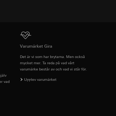
TXT
g enligt kontakt,
g enligt kontakt,
Ladda ner
Varumärket Gira
Det är vi som har brytarna. Men också
ion för koppling av
mycket mer. Ta reda på vad vårt
Art.nr 021481
varumärke består av och vad vi står för.
, referrer-URL samt
jälv
RFA
, 392 KB
Upplev varumärket
er vad
usrörelser som
örelser som
r URL för den
Ladda ner