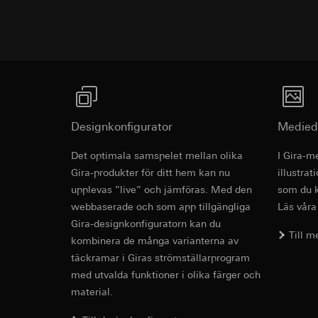
Interna avdelnin
Pinterest, Inc. (
Google Ireland L
Information om h
Överförande till tre
https://business.
Tredje land: USA
Överförande till tre
Reglering/garant
avsnitt 1, samtyc
Tredje land: USA
Reglering/garant
Livslängd för cooki
avsnitt 1, samtyc
Designkonfigurator
Medied
Livslängd för cooki
LinkedIn Ins
Det optimala samspelet mellan olika
I Gira-m
Databehandlingssyf
Revit fil fö
Vimeo
Gira-produkter för ditt hem kan nu
illustra
behovsanpassade an
upplevas ”live” och jämföras. Med den
som du k
Kategorier av perso
Databehandlingssyf
tidsstämpel
webbaserade och som app tillgängliga
Läs våra
Kategorier av perso
Rättslig grund och 
Gira-designkonfiguratorn kan du
Privatkundssida:
Till 
Användning av tj
användaren gjort
kombinera de många varianterna av
Följdbearbetning
Företagssida: IP
täckramar i Giras strömställarprogram
användaren gjort
med utvalda funktioner i olika färger och
Mottagare:
webbsida som ö
material.
Interna avdelnin
Rättslig grund och 
LinkedIn Irelan