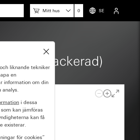
Mitt hus
0
SE
lufärg (lackerad)
och liknande tekniker
kapa en
r information om din
 analys.
ormation
i dessa
 som kan jämföras
yndigheterna kan få
e existerar.
lningar för cookies”