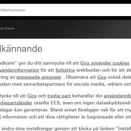
ackerad)
ira Event
dkännande
ntracit med mellanram a
odkänn” ger du ditt samtycke till att
Gira använder
cookies
vändarinformation
för att
förbättra
webbsidan och för att s
sning av
anpassade annonser
. Observera att
Gira
också dela
idan med samarbetspartners för sociala media, reklam och
ycke till att
Gira
och
tredje part
behandlar din
användarinf
edjepartsländer
utanför EES, även om ingen dataskyddsnivå
agar kan garanteras. Bland annat föreligger risk för att m
d
information och att dina rättigheter är begränsade eller int
ändra dina inställningar genom att klicka på länken ”Instäl