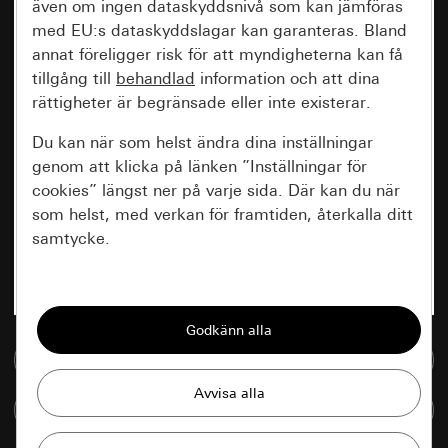
även om ingen dataskyddsnivå som kan jämföras
med EU:s dataskyddslagar kan garanteras. Bland
annat föreligger risk för att myndigheterna kan få
tillgång till
behandlad
information och att dina
rättigheter är begränsade eller inte existerar.
Du kan när som helst ändra dina inställningar
genom att klicka på länken ”Inställningar för
cookies” längst ner på varje sida. Där kan du när
som helst, med verkan för framtiden, återkalla ditt
samtycke.
Nödvändiga
Alla cookies som krävs för att kunna visa
sidan.
Till mediedatabasen
Gira Session
Förbättring av vår webbsida och
Jämföra artiklar
våra utbud
Databehandlingssyfte: