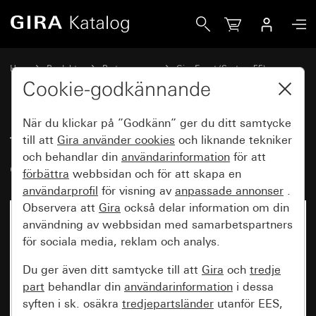
Gira Täckramar Gira Event Clear vit ed mellanram alufärg (
Hem
Produkter
Brytarprogram
Gira Event (System 55)
Gira Event
Cookie-godkännande
När du klickar på ”Godkänn” ger du ditt samtycke
Täckramar Gira Event Clear vit
till att
Gira använder
cookies
och liknande tekniker
och behandlar din
användarinformation
för att
ed mellanram alufärg (lackerad)
förbättra
webbsidan och för att skapa en
användarprofil
för visning av
anpassade annonser
.
Observera att
Gira
också delar information om din
användning av webbsidan med samarbetspartners
för sociala media, reklam och analys.
Du ger även ditt samtycke till att
Gira
och
tredje
part
behandlar din
användarinformation
i dessa
syften i sk. osäkra
tredjepartsländer
utanför EES,