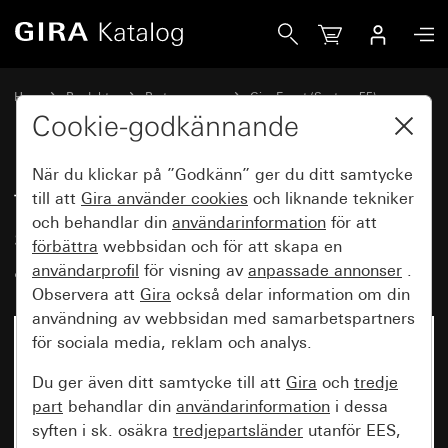
Gira Täckram Gira Event kritvit sidenmatt med mellanram a
Hem
Produkter
Brytarprogram
Gira Event (System 55)
Gira Event
Cookie-godkännande
När du klickar på ”Godkänn” ger du ditt samtycke
Täckram Gira Event kritvit
till att
Gira använder
cookies
och liknande tekniker
och behandlar din
användarinformation
för att
sidenmatt med mellanram
förbättra
webbsidan och för att skapa en
antracit
användarprofil
för visning av
anpassade annonser
.
Observera att
Gira
också delar information om din
användning av webbsidan med samarbetspartners
för sociala media, reklam och analys.
Du ger även ditt samtycke till att
Gira
och
tredje
part
behandlar din
användarinformation
i dessa
syften i sk. osäkra
tredjepartsländer
utanför EES,