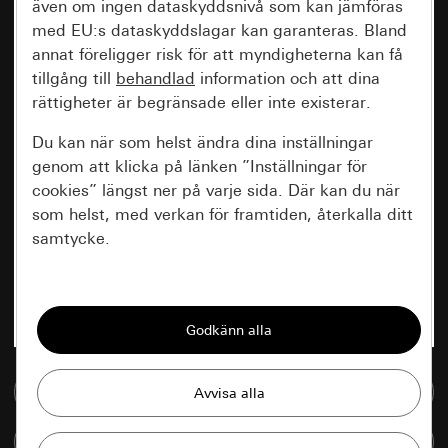
även om ingen dataskyddsnivå som kan jämföras
med EU:s dataskyddslagar kan garanteras. Bland
annat föreligger risk för att myndigheterna kan få
tillgång till
behandlad
information och att dina
rättigheter är begränsade eller inte existerar.
Du kan när som helst ändra dina inställningar
genom att klicka på länken ”Inställningar för
cookies” längst ner på varje sida. Där kan du när
som helst, med verkan för framtiden, återkalla ditt
samtycke.
Nödvändiga
Alla cookies som krävs för att kunna visa
sidan.
Till mediedatabasen
Gira Session
Förbättring av vår webbsida och
våra utbud
Databehandlingssyfte:
Jämföra artiklar