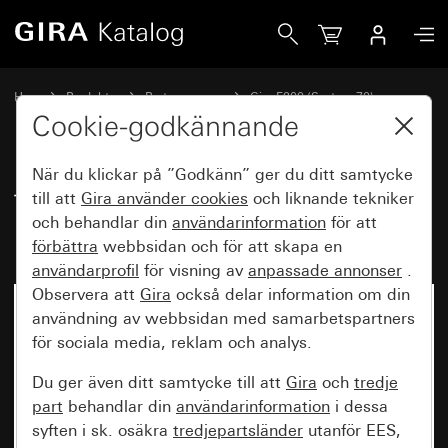
Gira Täckram Gira F200 för platt montering antracit (lacker
Hem
Produkter
Brytarprogram
Gira F200 (System 70)
Täckram Gira F200 för platt montering
Cookie-godkännande
När du klickar på ”Godkänn” ger du ditt samtycke
Täckram Gira F200 för platt
till att
Gira använder
cookies
och liknande tekniker
och behandlar din
användarinformation
för att
montering antracit (lackerad)
förbättra
webbsidan och för att skapa en
användarprofil
för visning av
anpassade annonser
.
Observera att
Gira
också delar information om din
Nyhet
användning av webbsidan med samarbetspartners
för sociala media, reklam och analys.
Du ger även ditt samtycke till att
Gira
och
tredje
part
behandlar din
användarinformation
i dessa
syften i sk. osäkra
tredjepartsländer
utanför EES,