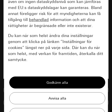
även om ingen dataskyddsnivå som kan jämföras
med EU:s dataskyddslagar kan garanteras. Bland
annat föreligger risk för att myndigheterna kan få
tillgång till
behandlad
information och att dina
rättigheter är begränsade eller inte existerar.
Du kan när som helst ändra dina inställningar
genom att klicka på länken ”Inställningar för
cookies” längst ner på varje sida. Där kan du när
som helst, med verkan för framtiden, återkalla ditt
samtycke.
Nödvändiga
Alla cookies som krävs för att kunna visa
sidan.
Till mediedatabasen
Gira Session
Förbättring av vår webbsida och
Jämföra artiklar
våra utbud
Databehandlingssyfte: