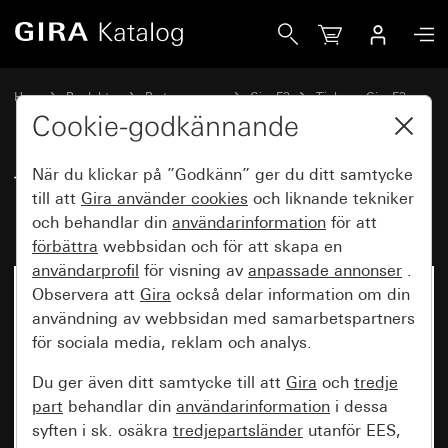
Gira Täckram Gira E3 Kritvit blankmed bärram kritvit blank
Hem
Produkter
Brytarprogram
Gira E3
Täckram Gira E3
Cookie-godkännande
När du klickar på ”Godkänn” ger du ditt samtycke
Täckram Gira E3 Kritvit
till att
Gira använder
cookies
och liknande tekniker
blankmed bärram kritvit blank
och behandlar din
användarinformation
för att
förbättra
webbsidan och för att skapa en
användarprofil
för visning av
anpassade annonser
.
Observera att
Gira
också delar information om din
användning av webbsidan med samarbetspartners
för sociala media, reklam och analys.
Du ger även ditt samtycke till att
Gira
och
tredje
part
behandlar din
användarinformation
i dessa
syften i sk. osäkra
tredjepartsländer
utanför EES,