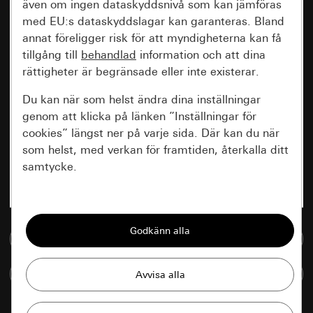
även om ingen dataskyddsnivå som kan jämföras
med EU:s dataskyddslagar kan garanteras. Bland
annat föreligger risk för att myndigheterna kan få
tillgång till
behandlad
information och att dina
rättigheter är begränsade eller inte existerar.
Du kan när som helst ändra dina inställningar
genom att klicka på länken ”Inställningar för
cookies” längst ner på varje sida. Där kan du när
som helst, med verkan för framtiden, återkalla ditt
samtycke.
Nödvändiga
Alla cookies som krävs för att kunna visa
Till mediedatabasen
sidan.
Jämföra artiklar
Gira Session
Förbättring av vår webbsida och
våra utbud
Databehandlingssyfte: