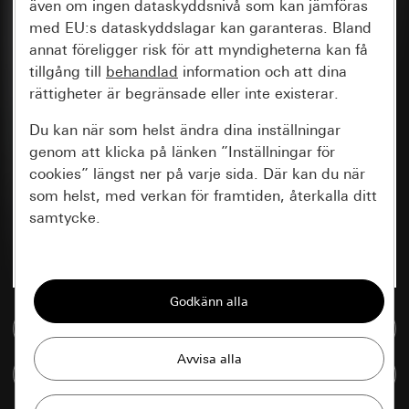
även om ingen dataskyddsnivå som kan jämföras
med EU:s dataskyddslagar kan garanteras. Bland
annat föreligger risk för att myndigheterna kan få
tillgång till
behandlad
information och att dina
rättigheter är begränsade eller inte existerar.
Du kan när som helst ändra dina inställningar
genom att klicka på länken ”Inställningar för
cookies” längst ner på varje sida. Där kan du när
som helst, med verkan för framtiden, återkalla ditt
samtycke.
Nödvändiga
Alla cookies som krävs för att kunna visa
sidan.
Till mediedatabasen
Gira Session
Förbättring av vår webbsida och
Jämföra artiklar
våra utbud
Databehandlingssyfte: