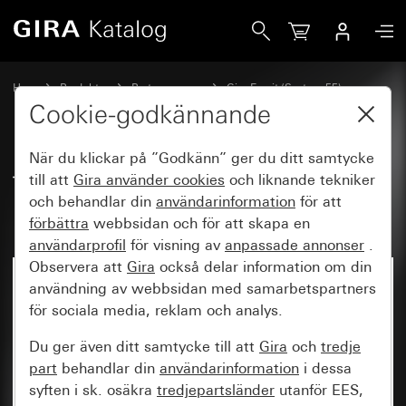
Gira Täckram Gira Esprit aluminium kritvit sidenmatt (lacke
Hem
Produkter
Brytarprogram
Gira Esprit (System 55)
Täckram Gira Esprit
Cookie-godkännande
När du klickar på ”Godkänn” ger du ditt samtycke
Täckram Gira Esprit aluminium
till att
Gira använder
cookies
och liknande tekniker
och behandlar din
användarinformation
för att
kritvit sidenmatt (lackerad)
förbättra
webbsidan och för att skapa en
användarprofil
för visning av
anpassade annonser
.
Observera att
Gira
också delar information om din
användning av webbsidan med samarbetspartners
för sociala media, reklam och analys.
Du ger även ditt samtycke till att
Gira
och
tredje
part
behandlar din
användarinformation
i dessa
syften i sk. osäkra
tredjepartsländer
utanför EES,