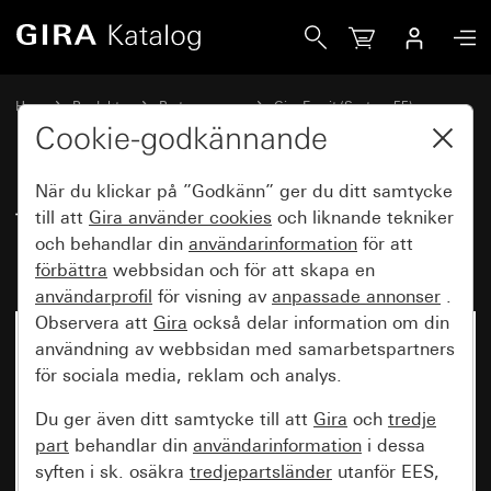
Gira Täckram Gira Esprit linoleum-multiplex antracit
Hem
Produkter
Brytarprogram
Gira Esprit (System 55)
Täckram Gira Esprit
Cookie-godkännande
När du klickar på ”Godkänn” ger du ditt samtycke
Täckram Gira Esprit linoleum-
till att
Gira använder
cookies
och liknande tekniker
och behandlar din
användarinformation
för att
multiplex antracit
förbättra
webbsidan och för att skapa en
användarprofil
för visning av
anpassade annonser
.
Observera att
Gira
också delar information om din
användning av webbsidan med samarbetspartners
för sociala media, reklam och analys.
Du ger även ditt samtycke till att
Gira
och
tredje
part
behandlar din
användarinformation
i dessa
syften i sk. osäkra
tredjepartsländer
utanför EES,