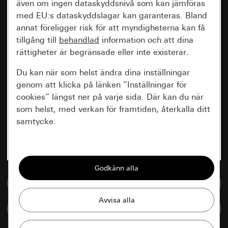
även om ingen dataskyddsnivå som kan jämföras
med EU:s dataskyddslagar kan garanteras. Bland
annat föreligger risk för att myndigheterna kan få
tillgång till
behandlad
information och att dina
rättigheter är begränsade eller inte existerar.
Du kan när som helst ändra dina inställningar
genom att klicka på länken ”Inställningar för
cookies” längst ner på varje sida. Där kan du när
som helst, med verkan för framtiden, återkalla ditt
samtycke.
Nödvändiga
Alla cookies som krävs för att kunna visa
sidan.
Till mediedatabasen
Gira Session
Förbättring av vår webbsida och
Jämföra artiklar
våra utbud
Databehandlingssyfte: