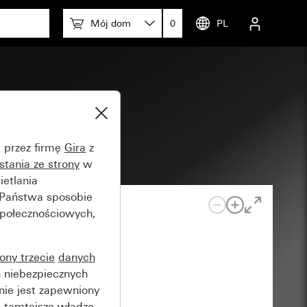
Mój dom
0
PL
e przez firmę
Gira
z
stania ze strony
w
etlania
 Państwa sposobie
społecznościowych,
rony trzecie
danych
 niebezpiecznych
nie jest zapewniony
 tamtejsze władze