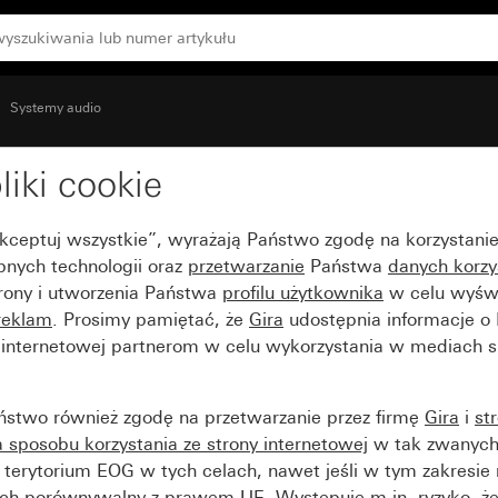
Systemy audio
liki cookie
Akceptuj wszystkie”, wyrażają Państwo zgodę na korzystani
bnych technologii oraz
przetwarzanie
Państwa
danych korzy
trony i utworzenia Państwa
profilu użytkownika
w celu wyświ
reklam
. Prosimy pamiętać, że
Gira
udostępnia informacje o
y internetowej partnerom w celu wykorzystania w mediach 
ństwo również zgodę na przetwarzanie przez firmę
Gira
i
st
sposobu korzystania ze strony internetowej
w tak zwanych
terytorium EOG w tych celach, nawet jeśli w tym zakresie 
ch porównywalny z prawem UE. Występuje m.in. ryzyko, że