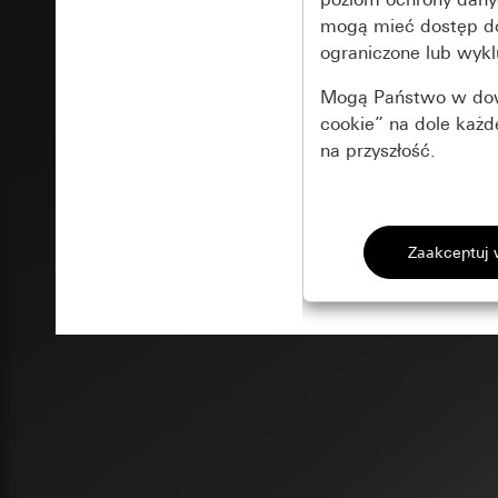
mogą mieć dostęp 
ograniczone lub wykl
Mogą Państwo w dowo
cookie” na dole każ
na przyszłość.
Podstawowe 
Wszystkie pliki coo
Gira Session
Poprawa dzia
Cele przetwarzania
Zastosowanie plików
Strona klientów 
internetowej oraz of
Strona klientów 
użytkowników
Matomo
Marketing
Kategorie danych 
Cele przetwarzania
Strona klientów 
Aby być w stanie r
Kategorie danych 
Strona klientów