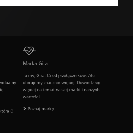
TXT
u kampanii
ata i godzina
zacja geograficzna
osobowych i
Do pobrania
osobowych i
Marka Gira
To my, Gira. Ci od przełączników. Ale
widualny
oferujemy znacznie więcej. Dowiedz się
ię
więcej na temat naszej marki i naszych
 można znaleźć na
wartości.
Poznaj markę
tóra Ci
wiający wyjątki:
nym w punkcie 1,
wiający wyjątki:
nym w punkcie 1,