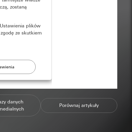
czą, zostaną
Ustawienia plików
 zgodę ze skutkiem
rony
azy danych
zonych przez
Porównaj artykuły
medialnych
ządzenie końcowe
e produkty.
użytkownika,
es pocztowy i adres