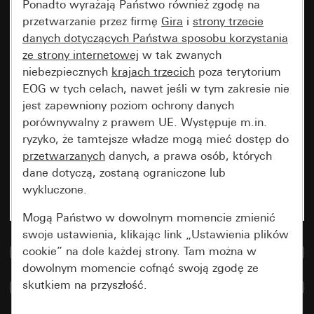
Ponadto wyrażają Państwo również zgodę na
przetwarzanie przez firmę
Gira
i
strony trzecie
danych dotyczących Państwa sposobu korzystania
ze strony internetowej
w tak zwanych
niebezpiecznych
krajach trzecich
poza terytorium
EOG w tych celach, nawet jeśli w tym zakresie nie
jest zapewniony poziom ochrony danych
porównywalny z prawem UE. Występuje m.in.
ryzyko, że tamtejsze władze mogą mieć dostęp do
przetwarzanych
danych, a prawa osób, których
dane dotyczą, zostaną ograniczone lub
wykluczone.
Mogą Państwo w dowolnym momencie zmienić
swoje ustawienia, klikając link „Ustawienia plików
cookie” na dole każdej strony. Tam można w
Do bazy danych multimedialnych
dowolnym momencie cofnąć swoją zgodę ze
skutkiem na przyszłość.
Porównaj artykuły