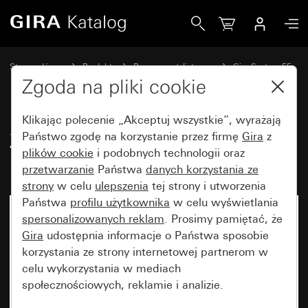
Gira Zestaw klawiszy 2x (1+1) z możliwością opisania Syst
Strona główna
Produkty
Programy stylistyczne
Gira System 55
Zestawy klawiszy do systemów magistralnych
Zgoda na pliki cookie
Klikając polecenie „Akceptuj wszystkie”, wyrażają
Zestaw klawiszy 2x (1+1) z
Państwo zgodę na korzystanie przez firmę
Gira
z
plików cookie
i podobnych technologii oraz
możliwością opisania System 55
przetwarzanie
Państwa
danych korzystania ze
strony
w celu
ulepszenia
tej strony i utworzenia
Państwa
profilu użytkownika
w celu wyświetlania
spersonalizowanych reklam
. Prosimy pamiętać, że
Gira
udostępnia informacje o Państwa sposobie
korzystania ze strony internetowej partnerom w
celu wykorzystania w mediach
społecznościowych, reklamie i analizie.