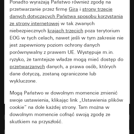
Ponadto wyrażają Państwo również zgodę na
przetwarzanie przez firmę
Gira
i
strony trzecie
danych dotyczących Państwa sposobu korzystania
ze strony internetowej
w tak zwanych
niebezpiecznych
krajach trzecich
poza terytorium
EOG w tych celach, nawet jeśli w tym zakresie nie
jest zapewniony poziom ochrony danych
porównywalny z prawem UE. Występuje m.in.
ryzyko, że tamtejsze władze mogą mieć dostęp do
przetwarzanych
danych, a prawa osób, których
dane dotyczą, zostaną ograniczone lub
wykluczone.
Mogą Państwo w dowolnym momencie zmienić
swoje ustawienia, klikając link „Ustawienia plików
cookie” na dole każdej strony. Tam można w
dowolnym momencie cofnąć swoją zgodę ze
Do bazy danych multimedialnych
skutkiem na przyszłość.
Porównaj artykuły