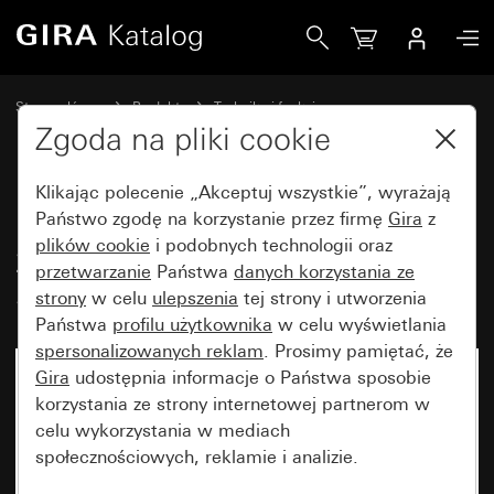
Gira Moduł nakładany czujnika ruchu 2,20 m Komfort do K
Strona główna
Produkty
Technika i funkcje
Sterowanie oświetleniem
Moduł nakładany czujnika ruchu, 2,20 m
Zgoda na pliki cookie
Klikając polecenie „Akceptuj wszystkie”, wyrażają
Moduł nakładany czujnika ruchu
Państwo zgodę na korzystanie przez firmę
Gira
z
plików cookie
i podobnych technologii oraz
2,20 m Komfort do KNX
przetwarzanie
Państwa
danych korzystania ze
System 55
strony
w celu
ulepszenia
tej strony i utworzenia
Państwa
profilu użytkownika
w celu wyświetlania
spersonalizowanych reklam
. Prosimy pamiętać, że
Gira
udostępnia informacje o Państwa sposobie
korzystania ze strony internetowej partnerom w
celu wykorzystania w mediach
społecznościowych, reklamie i analizie.