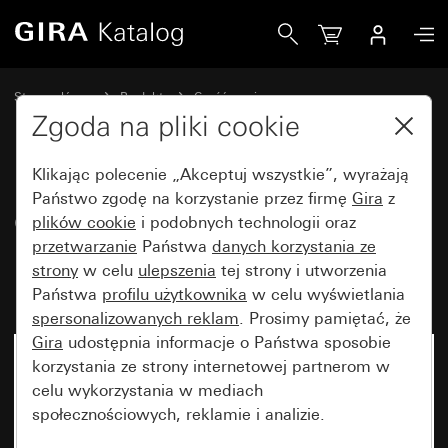
Gira Osłona z zaślepka nasadzaną do moduł nakładany czuj
Strona główna
Produkty
Część zamienna
Bryzgoszczelny podtynkowy IP44 Gira TX_44
Zgoda na pliki cookie
Sterowanie oświetleniem
Klikając polecenie „Akceptuj wszystkie”, wyrażają
Państwo zgodę na korzystanie przez firmę
Gira
z
Osłona z zaślepka nasadzaną do
plików cookie
i podobnych technologii oraz
przetwarzanie
Państwa
danych korzystania ze
moduł nakładany czujnika ruchu
strony
w celu
ulepszenia
tej strony i utworzenia
nego 1,10 m Komfort
Państwa
profilu użytkownika
w celu wyświetlania
spersonalizowanych reklam
. Prosimy pamiętać, że
Gira
udostępnia informacje o Państwa sposobie
korzystania ze strony internetowej partnerom w
celu wykorzystania w mediach
społecznościowych, reklamie i analizie.