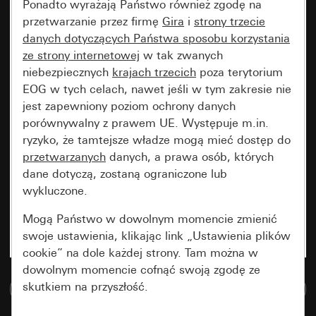
Ponadto wyrażają Państwo również zgodę na
przetwarzanie przez firmę
Gira
i
strony trzecie
danych dotyczących Państwa sposobu korzystania
ze strony internetowej
w tak zwanych
niebezpiecznych
krajach trzecich
poza terytorium
EOG w tych celach, nawet jeśli w tym zakresie nie
jest zapewniony poziom ochrony danych
porównywalny z prawem UE. Występuje m.in.
ryzyko, że tamtejsze władze mogą mieć dostęp do
przetwarzanych
danych, a prawa osób, których
dane dotyczą, zostaną ograniczone lub
wykluczone.
Mogą Państwo w dowolnym momencie zmienić
swoje ustawienia, klikając link „Ustawienia plików
cookie” na dole każdej strony. Tam można w
dowolnym momencie cofnąć swoją zgodę ze
skutkiem na przyszłość.
Do bazy danych multimedialnych