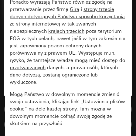
Ponadto wyrażają Państwo również zgodę na
przetwarzanie przez firmę
Gira
i
strony trzecie
danych dotyczących Państwa sposobu korzystania
ze strony internetowej
w tak zwanych
niebezpiecznych
krajach trzecich
poza terytorium
EOG w tych celach, nawet jeśli w tym zakresie nie
jest zapewniony poziom ochrony danych
porównywalny z prawem UE. Występuje m.in.
ryzyko, że tamtejsze władze mogą mieć dostęp do
przetwarzanych
danych, a prawa osób, których
dane dotyczą, zostaną ograniczone lub
wykluczone.
Mogą Państwo w dowolnym momencie zmienić
swoje ustawienia, klikając link „Ustawienia plików
cookie” na dole każdej strony. Tam można w
Do bazy danych multimedialnych
dowolnym momencie cofnąć swoją zgodę ze
skutkiem na przyszłość.
Porównaj artykuły