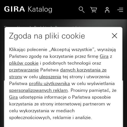
Gira Profil 55 do instalacji pionowej i poziomej 1x
Strona główna
Produkty
Programy stylistyczne
Gira E2 (System 55)
Instalacja z Profilem 55
Zgoda na pliki cookie
Klikając polecenie „Akceptuj wszystkie”, wyrażają
Profil 55 do instalacji pionowej i
Państwo zgodę na korzystanie przez firmę
Gira
z
plików cookie
i podobnych technologii oraz
poziomej 1x
przetwarzanie
Państwa
danych korzystania ze
strony
w celu
ulepszenia
tej strony i utworzenia
Państwa
profilu użytkownika
w celu wyświetlania
Artykuł już niedostępny
spersonalizowanych reklam
. Prosimy pamiętać, że
Gira
udostępnia informacje o Państwa sposobie
korzystania ze strony internetowej partnerom w
celu wykorzystania w mediach
społecznościowych, reklamie i analizie.