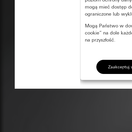
mogą mieć dostęp 
ograniczone lub wykl
Mogą Państwo w dowo
cookie” na dole każ
na przyszłość.
Podstawowe 
Wszystkie pliki coo
Gira Session
Poprawa dzia
Cele przetwarzania
Zastosowanie plików
Strona klientów 
internetowej oraz of
Strona klientów 
użytkowników
Matomo
Marketing
Kategorie danych 
Cele przetwarzania
Strona klientów 
Aby być w stanie r
Kategorie danych 
Strona klientów