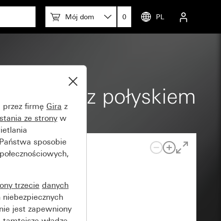
Mój dom
0
PL
kremowy z połyskiem
e przez firmę
Gira
z
stania ze strony
w
etlania
 Państwa sposobie
społecznościowych,
rony trzecie
danych
 niebezpiecznych
nie jest zapewniony
 tamtejsze władze