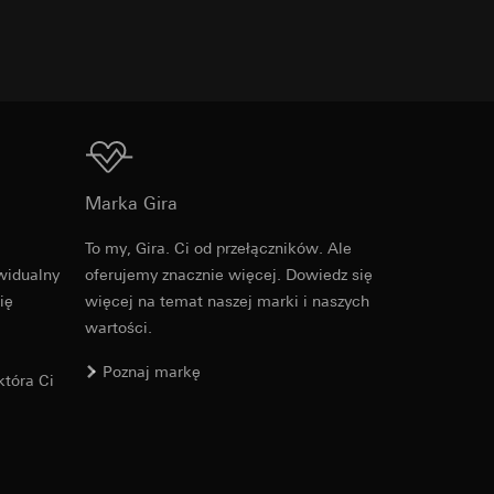
ych informacji do
s URL odsyłający,
Do pobrania
jącego na stronie
Marka Gira
osobowych i
ającego na stronie
danej strony, adres
To my, Gira. Ci od przełączników. Ale
PDF
, 600.29 KB
widualny
oferujemy znacznie więcej. Dowiedz się
ię
więcej na temat naszej marki i naszych
osobowych i
wartości.
Poznaj markę
ajów trzecich. W
tóra Ci
ch odsyłamy do
icy
Do pobrania
wiający wyjątki: