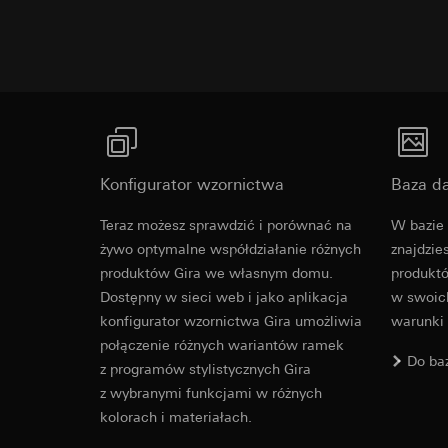
Dalsze linki
Okres ważności pli
Okres ważności pli
LinkedIn Ins
Gira Standard 55 - Szeroki asortyment urządzeń d
Vimeo
Cele przetwarzania
Więcej
włączania dostosowa
Cele przetwarzania
Kategorie danych 
Kategorie danych 
jak również stempe
Strona klientów
Podstawa prawna i 
internetowej, w
Konfigurator wzornictwa
Baza d
Stosowanie usług
Strona klientów
prywatności w t
Cover frame
internetowej, wy
Teraz możesz sprawdzić i porównać na
W bazie 
Dalsze przetwarz
internetowy lub
żywo optymalne współdziałanie różnych
znajdzie
Odbiorcy:
Podstawa prawna i 
produktów Gira we własnym domu.
produktó
Cleaning and care
Działy wewnętrzn
Stosowanie usług
Dostępny w sieci web i jako aplikacja
w swoich
prywatności w t
LinkedIn Irelan
konfigurator wzornictwa Gira umożliwia
warunki
Dalsze przetwarz
Przekazywanie do k
połączenie różnych wariantów ramek
związku z przekazy
Odbiorcy:
Vimeo, L
Do ba
z programów stylistycznych Gira
oświadczenia tejże 
Przekazywanie do k
z wybranymi funkcjami w różnych
Okres ważności pli
Kraj trzeci: USA
kolorach i materiałach.
Decyzja stwierd