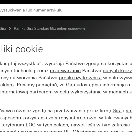
 połyskiem
Gira
Ramka Gira Standard 55z polem opisowym
liki cookie
d 55z polem opisowym 
Akceptuj wszystkie”, wyrażają Państwo zgodę na korzystani
bnych technologii oraz
przetwarzanie
Państwa
danych korzy
trony i utworzenia Państwa
profilu użytkownika
w celu wyświ
reklam
. Prosimy pamiętać, że
Gira
udostępnia informacje o
y internetowej partnerom w celu wykorzystania w mediach 
ństwo również zgodę na przetwarzanie przez firmę
Gira
i
st
sposobu korzystania ze strony internetowej
w tak zwanych
terytorium EOG w tych celach, nawet jeśli w tym zakresie 
ch porównywalny z prawem UE. Występuje m.in. ryzyko, że