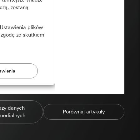
czą, zostaną
Ustawienia plików
 zgodę ze skutkiem
rony
azy danych
zonych przez
Porównaj artykuły
medialnych
ządzenie końcowe
e produkty.
użytkownika,
es pocztowy i adres