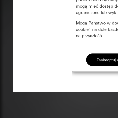
mogą mieć dostęp 
ograniczone lub wykl
Mogą Państwo w dowo
cookie” na dole każ
na przyszłość.
Podstawowe 
Wszystkie pliki coo
Gira Session
Poprawa dzia
Cele przetwarzania
Zastosowanie plików
Strona klientów 
internetowej oraz of
Strona klientów 
użytkowników
Matomo
Marketing
Kategorie danych 
Cele przetwarzania
Strona klientów 
Aby być w stanie r
Kategorie danych 
Strona klientów