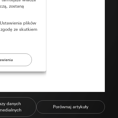
czą, zostaną
Ustawienia plików
 zgodę ze skutkiem
rony
zonych przez
azy danych
Porównaj artykuły
medialnych
ządzenie końcowe
e produkty.
użytkownika,
es pocztowy i adres