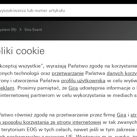
olorze aluminium (lakierowany)
System 55)
Gira Event
liki cookie
aque biały z ramką poś
Akceptuj wszystkie”, wyrażają Państwo zgodę na korzystani
any)
bnych technologii oraz
przetwarzanie
Państwa
danych korzy
trony i utworzenia Państwa
profilu użytkownika
w celu wyświ
reklam
. Prosimy pamiętać, że
Gira
udostępnia informacje o
y internetowej partnerom w celu wykorzystania w mediach 
ństwo również zgodę na przetwarzanie przez firmę
Gira
i
st
sposobu korzystania ze strony internetowej
w tak zwanych
terytorium EOG w tych celach, nawet jeśli w tym zakresie 
ch porównywalny z prawem UE. Występuje m.in. ryzyko, że