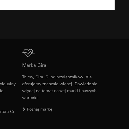
TXT
u kampanii
ata i godzina
zacja geograficzna
osobowych i
Do pobrania
osobowych i
Marka Gira
To my, Gira. Ci od przełączników. Ale
Nr artykułu 100250
widualny
oferujemy znacznie więcej. Dowiedz się
 można znaleźć na
ię
więcej na temat naszej marki i naszych
RFA
, 396 KB
wartości.
Poznaj markę
wiający wyjątki:
tóra Ci
nym w punkcie 1,
wiający wyjątki:
Do pobrania
nym w punkcie 1,