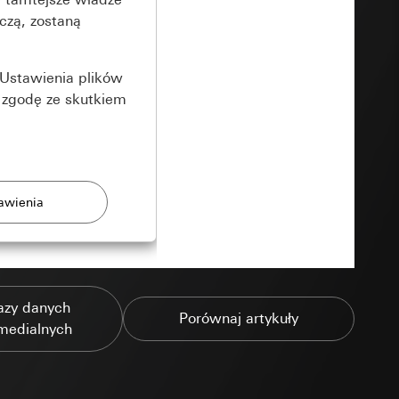
czą, zostaną
Ustawienia plików
 zgodę ze skutkiem
rony
azy danych
zonych przez
Porównaj artykuły
medialnych
ządzenie końcowe
e produkty.
użytkownika,
es pocztowy i adres