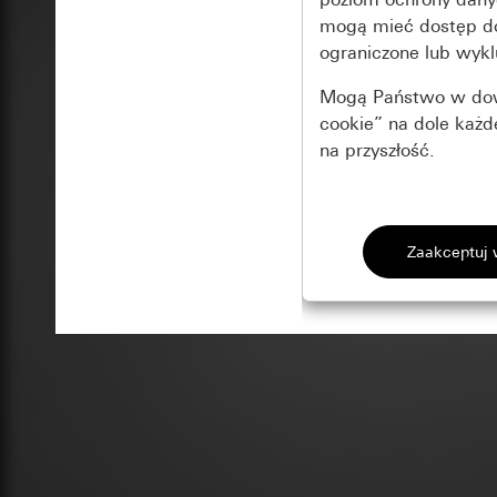
mogą mieć dostęp 
ograniczone lub wykl
Mogą Państwo w dowo
cookie” na dole każ
na przyszłość.
Podstawowe 
Wszystkie pliki coo
Gira Session
Poprawa dzia
Cele przetwarzania
Zastosowanie plików
Strona klientów 
internetowej oraz of
Strona klientów 
użytkowników
Matomo
Marketing
Kategorie danych 
Cele przetwarzania
Strona klientów 
Aby być w stanie r
Kategorie danych 
Strona klientów