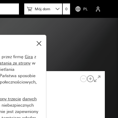
Mój dom
0
PL
yjnej
e przez firmę
Gira
z
stania ze strony
w
etlania
 Państwa sposobie
społecznościowych,
rony trzecie
danych
 niebezpiecznych
nie jest zapewniony
 tamtejsze władze