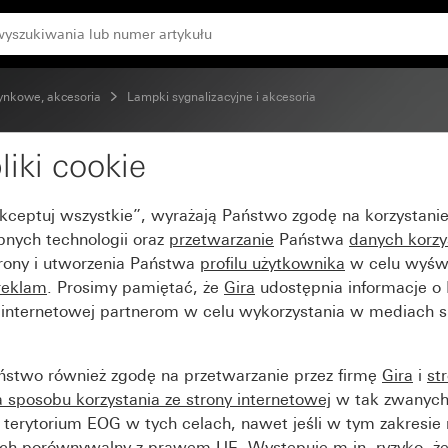
ynkowe, akcesoria
Lampki sygnalizacyjne i akcesoria
liki cookie
cy do lampki sygnalizac
Akceptuj wszystkie”, wyrażają Państwo zgodę na korzystani
bnych technologii oraz
przetwarzanie
Państwa
danych korzy
trony i utworzenia Państwa
profilu użytkownika
w celu wyświ
reklam
. Prosimy pamiętać, że
Gira
udostępnia informacje o
y internetowej partnerom w celu wykorzystania w mediach 
ństwo również zgodę na przetwarzanie przez firmę
Gira
i
st
sposobu korzystania ze strony internetowej
w tak zwanych
terytorium EOG w tych celach, nawet jeśli w tym zakresie 
ch porównywalny z prawem UE. Występuje m.in. ryzyko, że