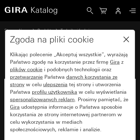
Gira Kątownik narożny
Strona główna
Produkty
Technika i funkcje
Sterowanie oświetleniem
Akcesoria
Zgoda na pliki cookie
Klikając polecenie „Akceptuj wszystkie”, wyrażają
Kątownik narożny
Państwo zgodę na korzystanie przez firmę
Gira
z
plików cookie
i podobnych technologii oraz
przetwarzanie
Państwa
danych korzystania ze
strony
w celu
ulepszenia
tej strony i utworzenia
Państwa
profilu użytkownika
w celu wyświetlania
spersonalizowanych reklam
. Prosimy pamiętać, że
Gira
udostępnia informacje o Państwa sposobie
korzystania ze strony internetowej partnerom w
celu wykorzystania w mediach
społecznościowych, reklamie i analizie.