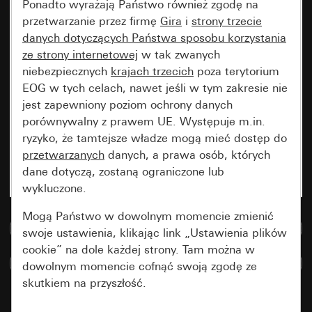
Ponadto wyrażają Państwo również zgodę na
przetwarzanie przez firmę
Gira
i
strony trzecie
danych dotyczących Państwa sposobu korzystania
ze strony internetowej
w tak zwanych
niebezpiecznych
krajach trzecich
poza terytorium
EOG w tych celach, nawet jeśli w tym zakresie nie
jest zapewniony poziom ochrony danych
porównywalny z prawem UE. Występuje m.in.
ryzyko, że tamtejsze władze mogą mieć dostęp do
przetwarzanych
danych, a prawa osób, których
dane dotyczą, zostaną ograniczone lub
wykluczone.
Mogą Państwo w dowolnym momencie zmienić
Do bazy danych multimedialnych
swoje ustawienia, klikając link „Ustawienia plików
cookie” na dole każdej strony. Tam można w
Porównaj artykuły
dowolnym momencie cofnąć swoją zgodę ze
skutkiem na przyszłość.