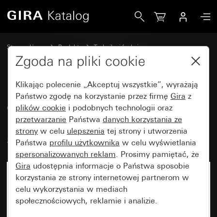
Gira Osłonna ochronna płaski i nasadzany do lampki sygnal
Strona główna
Produkty
Technika i funkcje
Urządzenia podtynkowe, akcesoria
Zgoda na pliki cookie
Lampki sygnalizacyjne i akcesoria
Klikając polecenie „Akceptuj wszystkie”, wyrażają
Państwo zgodę na korzystanie przez firmę
Gira
z
Osłonna ochronna płaski i
plików cookie
i podobnych technologii oraz
przetwarzanie
Państwa
danych korzystania ze
nasadzany do lampki
strony
w celu
ulepszenia
tej strony i utworzenia
sygnalizacyjnej System 55
Państwa
profilu użytkownika
w celu wyświetlania
spersonalizowanych reklam
. Prosimy pamiętać, że
Gira
udostępnia informacje o Państwa sposobie
korzystania ze strony internetowej partnerom w
celu wykorzystania w mediach
społecznościowych, reklamie i analizie.