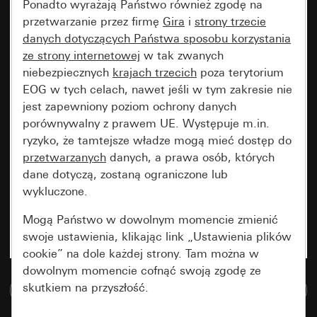
Ponadto wyrażają Państwo również zgodę na
przetwarzanie przez firmę
Gira
i
strony trzecie
danych dotyczących Państwa sposobu korzystania
ze strony internetowej
w tak zwanych
niebezpiecznych
krajach trzecich
poza terytorium
EOG w tych celach, nawet jeśli w tym zakresie nie
jest zapewniony poziom ochrony danych
porównywalny z prawem UE. Występuje m.in.
ryzyko, że tamtejsze władze mogą mieć dostęp do
przetwarzanych
danych, a prawa osób, których
dane dotyczą, zostaną ograniczone lub
wykluczone.
Mogą Państwo w dowolnym momencie zmienić
swoje ustawienia, klikając link „Ustawienia plików
cookie” na dole każdej strony. Tam można w
dowolnym momencie cofnąć swoją zgodę ze
skutkiem na przyszłość.
Do bazy danych multimedialnych