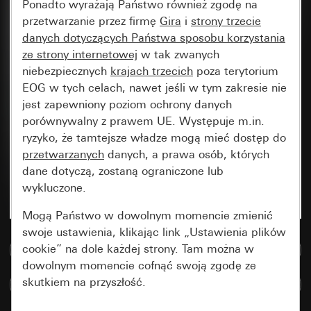
Ponadto wyrażają Państwo również zgodę na
przetwarzanie przez firmę
Gira
i
strony trzecie
danych dotyczących Państwa sposobu korzystania
ze strony internetowej
w tak zwanych
niebezpiecznych
krajach trzecich
poza terytorium
EOG w tych celach, nawet jeśli w tym zakresie nie
jest zapewniony poziom ochrony danych
porównywalny z prawem UE. Występuje m.in.
ryzyko, że tamtejsze władze mogą mieć dostęp do
przetwarzanych
danych, a prawa osób, których
dane dotyczą, zostaną ograniczone lub
wykluczone.
Mogą Państwo w dowolnym momencie zmienić
swoje ustawienia, klikając link „Ustawienia plików
cookie” na dole każdej strony. Tam można w
Do bazy danych multimedialnych
dowolnym momencie cofnąć swoją zgodę ze
skutkiem na przyszłość.
Porównaj artykuły