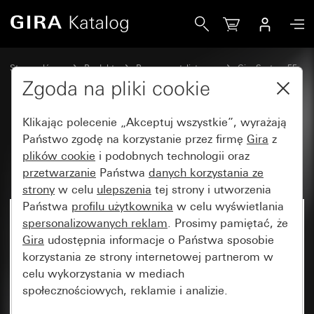
Gira Uchwyt przedłużający do urządzeń podtynkowych
Strona główna
Produkty
Programy stylistyczne
Gira System 55
Akcesoria
Zgoda na pliki cookie
Klikając polecenie „Akceptuj wszystkie”, wyrażają
Uchwyt przedłużający do
Państwo zgodę na korzystanie przez firmę
Gira
z
plików cookie
i podobnych technologii oraz
urządzeń podtynkowych
przetwarzanie
Państwa
danych korzystania ze
strony
w celu
ulepszenia
tej strony i utworzenia
Państwa
profilu użytkownika
w celu wyświetlania
Artykuł już niedostępny
spersonalizowanych reklam
. Prosimy pamiętać, że
Gira
udostępnia informacje o Państwa sposobie
korzystania ze strony internetowej partnerom w
celu wykorzystania w mediach
społecznościowych, reklamie i analizie.