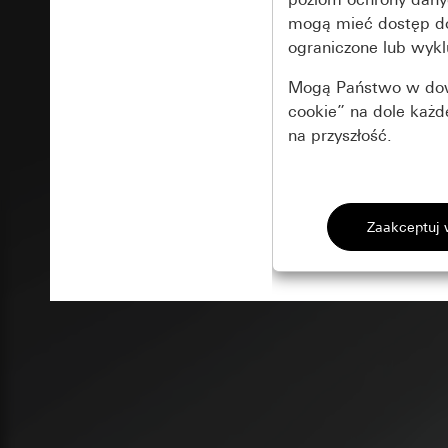
mogą mieć dostęp 
ograniczone lub wykl
Mogą Państwo w dowo
cookie” na dole każ
na przyszłość.
Podstawowe 
Wszystkie pliki coo
Gira Session
Poprawa dzia
Cele przetwarzania
Zastosowanie plików
Strona klientów 
internetowej oraz of
Strona klientów 
użytkowników
Matomo
Marketing
Kategorie danych 
Cele przetwarzania
Strona klientów 
Aby być w stanie r
Kategorie danych 
Strona klientów