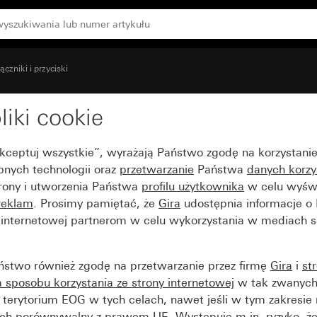
czniki i przyciski
liki cookie
Akceptuj wszystkie”, wyrażają Państwo zgodę na korzystani
bnych technologii oraz
przetwarzanie
Państwa
danych korzy
trony i utworzenia Państwa
profilu użytkownika
w celu wyświ
reklam
. Prosimy pamiętać, że
Gira
udostępnia informacje o
y internetowej partnerom w celu wykorzystania w mediach 
ństwo również zgodę na przetwarzanie przez firmę
Gira
i
st
sposobu korzystania ze strony internetowej
w tak zwanych
terytorium EOG w tych celach, nawet jeśli w tym zakresie 
ch porównywalny z prawem UE. Występuje m.in. ryzyko, że