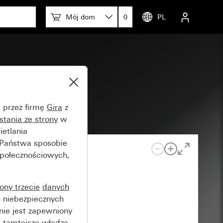
Mój dom
0
PL
e przez firmę
Gira
z
stania ze strony
w
etlania
 Państwa sposobie
społecznościowych,
rony trzecie
danych
 niebezpiecznych
nie jest zapewniony
 tamtejsze władze