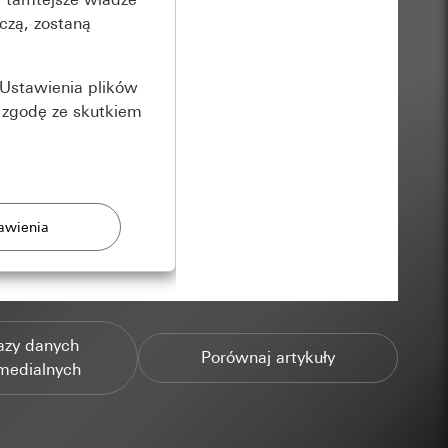
czą, zostaną
Ustawienia plików
 zgodę ze skutkiem
rony
azy danych
zonych przez
Porównaj artykuły
medialnych
ządzenie końcowe
e produkty.
użytkownika,
es pocztowy i adres