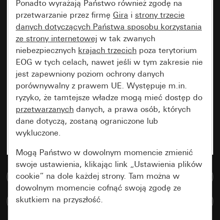
Ponadto wyrażają Państwo również zgodę na
przetwarzanie przez firmę
Gira
i
strony trzecie
danych dotyczących Państwa sposobu korzystania
ze strony internetowej
w tak zwanych
niebezpiecznych
krajach trzecich
poza terytorium
EOG w tych celach, nawet jeśli w tym zakresie nie
jest zapewniony poziom ochrony danych
porównywalny z prawem UE. Występuje m.in.
ryzyko, że tamtejsze władze mogą mieć dostęp do
przetwarzanych
danych, a prawa osób, których
dane dotyczą, zostaną ograniczone lub
wykluczone.
Mogą Państwo w dowolnym momencie zmienić
swoje ustawienia, klikając link „Ustawienia plików
cookie” na dole każdej strony. Tam można w
Do bazy danych multimedialnych
dowolnym momencie cofnąć swoją zgodę ze
skutkiem na przyszłość.
Porównaj artykuły