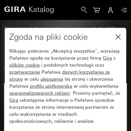
Gira Ramka adaptera z kwadratowym wycięciem (55 × 55
Strona główna
Produkty
Programy stylistyczne
Gira F100
Akcesoria
Zgoda na pliki cookie
Klikając polecenie „Akceptuj wszystkie”, wyrażają
Ramka adaptera z kwadratowym
Państwo zgodę na korzystanie przez firmę
Gira
z
plików cookie
i podobnych technologii oraz
wycięciem (55 × 55 mm)
przetwarzanie
Państwa
danych korzystania ze
strony
w celu
ulepszenia
tej strony i utworzenia
Państwa
profilu użytkownika
w celu wyświetlania
spersonalizowanych reklam
. Prosimy pamiętać, że
Gira
udostępnia informacje o Państwa sposobie
korzystania ze strony internetowej partnerom w
celu wykorzystania w mediach
społecznościowych, reklamie i analizie.