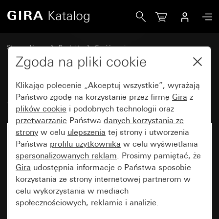
Gira Stary - Klawisz z symbolem drzwi
Strona główna
Produkty
Część zamienna
Urządzenia podtynkowe i osłony
Wyłączniki i przyciski
Zgoda na pliki cookie
Klikając polecenie „Akceptuj wszystkie”, wyrażają
Stary - Klawisz z symbolem drzwi
Państwo zgodę na korzystanie przez firmę
Gira
z
plików cookie
i podobnych technologii oraz
przetwarzanie
Państwa
danych korzystania ze
strony
w celu
ulepszenia
tej strony i utworzenia
Państwa
profilu użytkownika
w celu wyświetlania
spersonalizowanych reklam
. Prosimy pamiętać, że
Gira
udostępnia informacje o Państwa sposobie
korzystania ze strony internetowej partnerom w
celu wykorzystania w mediach
społecznościowych, reklamie i analizie.