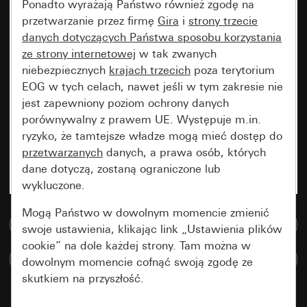
Ponadto wyrażają Państwo również zgodę na
przetwarzanie przez firmę
Gira
i
strony trzecie
danych dotyczących Państwa sposobu korzystania
ze strony internetowej
w tak zwanych
niebezpiecznych
krajach trzecich
poza terytorium
EOG w tych celach, nawet jeśli w tym zakresie nie
jest zapewniony poziom ochrony danych
porównywalny z prawem UE. Występuje m.in.
ryzyko, że tamtejsze władze mogą mieć dostęp do
przetwarzanych
danych, a prawa osób, których
dane dotyczą, zostaną ograniczone lub
wykluczone.
Mogą Państwo w dowolnym momencie zmienić
Do bazy danych multimedialnych
swoje ustawienia, klikając link „Ustawienia plików
cookie” na dole każdej strony. Tam można w
Porównaj artykuły
dowolnym momencie cofnąć swoją zgodę ze
skutkiem na przyszłość.