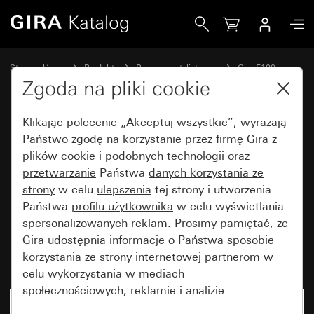
Gira Osłona do gniazda przyłączeniowego UAE/IAE (ISDN)i
Strona główna
Produkty
Programy stylistyczne
Gira F100
Technologia komunikacyjna, technologia sieciowa
Zgoda na pliki cookie
Klikając polecenie „Akceptuj wszystkie”, wyrażają
Osłona do gniazda
Państwo zgodę na korzystanie przez firmę
Gira
z
plików cookie
i podobnych technologii oraz
przyłączeniowego UAE/IAE
przetwarzanie
Państwa
danych korzystania ze
(ISDN)i do gniazda
strony
w celu
ulepszenia
tej strony i utworzenia
przyłączeniowego sieci
Państwa
profilu użytkownika
w celu wyświetlania
spersonalizowanych reklam
. Prosimy pamiętać, że
komputerowej bez pola
Gira
udostępnia informacje o Państwa sposobie
opisowego
korzystania ze strony internetowej partnerom w
celu wykorzystania w mediach
społecznościowych, reklamie i analizie.