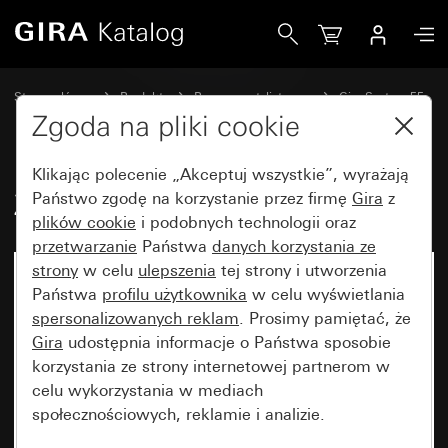
Gira Zaślepka z pierścieniem nośnym
Strona główna
Produkty
Programy stylistyczne
Gira System 55
Wyłączniki i przyciski
Zgoda na pliki cookie
Klikając polecenie „Akceptuj wszystkie”, wyrażają
Zaślepka z pierścieniem nośnym
Państwo zgodę na korzystanie przez firmę
Gira
z
plików cookie
i podobnych technologii oraz
przetwarzanie
Państwa
danych korzystania ze
strony
w celu
ulepszenia
tej strony i utworzenia
Państwa
profilu użytkownika
w celu wyświetlania
spersonalizowanych reklam
. Prosimy pamiętać, że
Gira
udostępnia informacje o Państwa sposobie
korzystania ze strony internetowej partnerom w
celu wykorzystania w mediach
społecznościowych, reklamie i analizie.