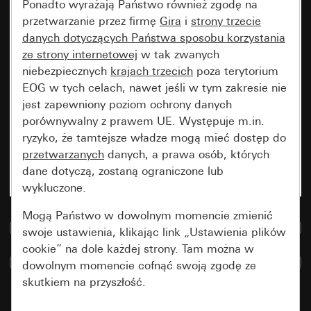
Ponadto wyrażają Państwo również zgodę na
przetwarzanie przez firmę
Gira
i
strony trzecie
danych dotyczących Państwa sposobu korzystania
ze strony internetowej
w tak zwanych
niebezpiecznych
krajach trzecich
poza terytorium
EOG w tych celach, nawet jeśli w tym zakresie nie
jest zapewniony poziom ochrony danych
porównywalny z prawem UE. Występuje m.in.
ryzyko, że tamtejsze władze mogą mieć dostęp do
przetwarzanych
danych, a prawa osób, których
dane dotyczą, zostaną ograniczone lub
wykluczone.
Mogą Państwo w dowolnym momencie zmienić
Do bazy danych multimedialnych
swoje ustawienia, klikając link „Ustawienia plików
cookie” na dole każdej strony. Tam można w
Porównaj artykuły
dowolnym momencie cofnąć swoją zgodę ze
skutkiem na przyszłość.