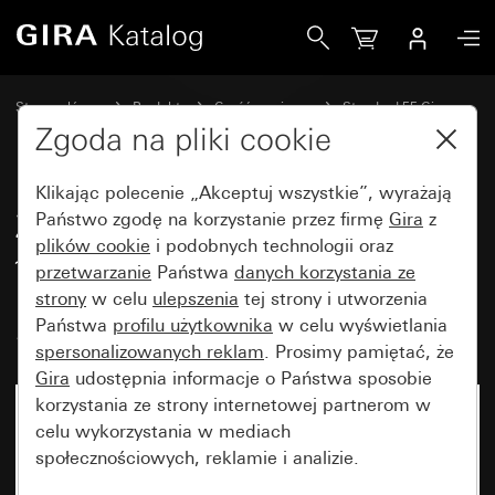
Gira Zestaw uszczelnień IP44 do łączników kołyskowych i 
Strona główna
Produkty
Część zamienna
Standard 55 Gira
Pozostałe
Zgoda na pliki cookie
Klikając polecenie „Akceptuj wszystkie”, wyrażają
Zestaw uszczelnień IP44 do
Państwo zgodę na korzystanie przez firmę
Gira
z
plików cookie
i podobnych technologii oraz
łączników kołyskowych i
przetwarzanie
Państwa
danych korzystania ze
przycisków kołyskowych
strony
w celu
ulepszenia
tej strony i utworzenia
Standard 55, E1, E2
Państwa
profilu użytkownika
w celu wyświetlania
spersonalizowanych reklam
. Prosimy pamiętać, że
Gira
udostępnia informacje o Państwa sposobie
korzystania ze strony internetowej partnerom w
celu wykorzystania w mediach
społecznościowych, reklamie i analizie.