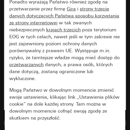
Ponadto wyrażają Państwo również zgodę na
przetwarzanie przez firmę
Gira
i
strony trzecie
danych dotyczących Państwa sposobu korzystania
ze strony internetowej
w tak zwanych
niebezpiecznych
krajach trzecich
poza terytorium
EOG w tych celach, nawet jeśli w tym zakresie nie
jest zapewniony poziom ochrony danych
porównywalny z prawem UE. Występuje m.in.
ryzyko, że tamtejsze władze mogą mieć dostęp do
przetwarzanych
danych, a prawa osób, których
dane dotyczą, zostaną ograniczone lub
wykluczone.
Mogą Państwo w dowolnym momencie zmienić
swoje ustawienia, klikając link „Ustawienia plików
cookie” na dole każdej strony. Tam można w
dowolnym momencie cofnąć swoją zgodę ze
skutkiem na przyszłość.
Do bazy danych multimedialnych