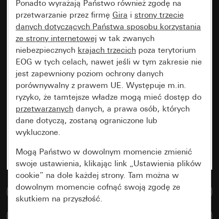
Ponadto wyrażają Państwo również zgodę na
przetwarzanie przez firmę
Gira
i
strony trzecie
danych dotyczących Państwa sposobu korzystania
ze strony internetowej
w tak zwanych
niebezpiecznych
krajach trzecich
poza terytorium
EOG w tych celach, nawet jeśli w tym zakresie nie
jest zapewniony poziom ochrony danych
porównywalny z prawem UE. Występuje m.in.
ryzyko, że tamtejsze władze mogą mieć dostęp do
przetwarzanych
danych, a prawa osób, których
dane dotyczą, zostaną ograniczone lub
wykluczone.
Mogą Państwo w dowolnym momencie zmienić
swoje ustawienia, klikając link „Ustawienia plików
cookie” na dole każdej strony. Tam można w
dowolnym momencie cofnąć swoją zgodę ze
Do bazy danych multimedialnych
skutkiem na przyszłość.
Porównaj artykuły