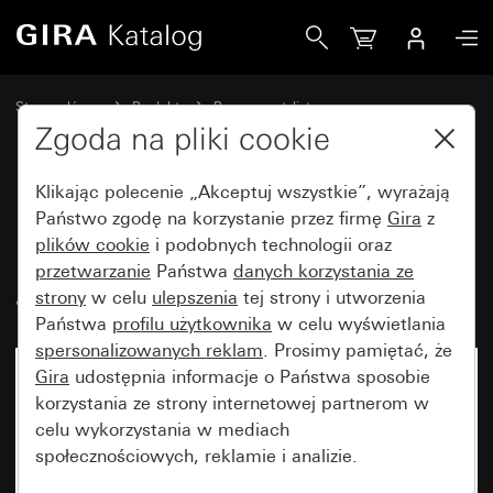
Gira Ramka Gira Event Clear czarny z ramką pośrednią w 
Strona główna
Produkty
Programy stylistyczne
Gira Event (System 55)
Gira Event
Zgoda na pliki cookie
Klikając polecenie „Akceptuj wszystkie”, wyrażają
Ramka Gira Event Clear czarny z
Państwo zgodę na korzystanie przez firmę
Gira
z
plików cookie
i podobnych technologii oraz
ramką pośrednią w kolorze
przetwarzanie
Państwa
danych korzystania ze
antracytowym
strony
w celu
ulepszenia
tej strony i utworzenia
Państwa
profilu użytkownika
w celu wyświetlania
spersonalizowanych reklam
. Prosimy pamiętać, że
Gira
udostępnia informacje o Państwa sposobie
korzystania ze strony internetowej partnerom w
celu wykorzystania w mediach
społecznościowych, reklamie i analizie.