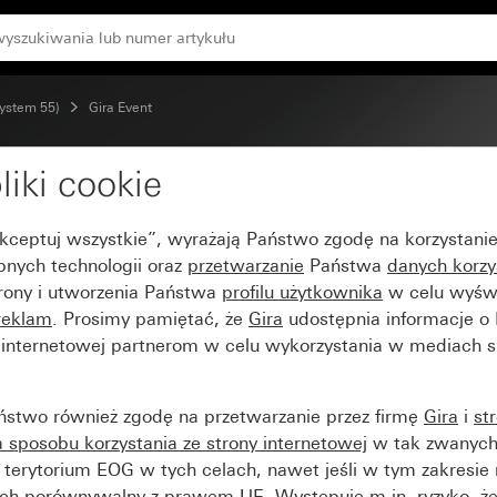
lorze antracytowym
System 55)
Gira Event
liki cookie
ar biały z ramką pośre
Akceptuj wszystkie”, wyrażają Państwo zgodę na korzystani
bnych technologii oraz
przetwarzanie
Państwa
danych korzy
trony i utworzenia Państwa
profilu użytkownika
w celu wyświ
reklam
. Prosimy pamiętać, że
Gira
udostępnia informacje o
y internetowej partnerom w celu wykorzystania w mediach 
ństwo również zgodę na przetwarzanie przez firmę
Gira
i
st
sposobu korzystania ze strony internetowej
w tak zwanych
terytorium EOG w tych celach, nawet jeśli w tym zakresie 
ch porównywalny z prawem UE. Występuje m.in. ryzyko, że