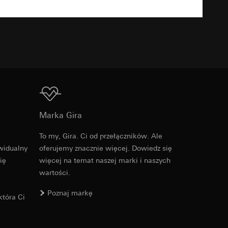
TXT
u kampanii
ata i godzina
zacja geograficzna
osobowych i
Do pobrania
osobowych i
Marka Gira
To my, Gira. Ci od przełączników. Ale
Nr artykułu 0215728
widualny
oferujemy znacznie więcej. Dowiedz się
 można znaleźć na
ię
więcej na temat naszej marki i naszych
RFA
, 396 KB
wartości.
Poznaj markę
wiający wyjątki:
tóra Ci
nym w punkcie 1,
wiający wyjątki:
Do pobrania
nym w punkcie 1,