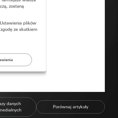
czą, zostaną
Ustawienia plików
 zgodę ze skutkiem
rony
zonych przez
azy danych
Porównaj artykuły
medialnych
ządzenie końcowe
e produkty.
użytkownika,
es pocztowy i adres