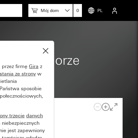
Mój dom
0
PL
dnią w kolorze
e przez firmę
Gira
z
stania ze strony
w
etlania
 Państwa sposobie
społecznościowych,
rony trzecie
danych
 niebezpiecznych
nie jest zapewniony
 tamtejsze władze