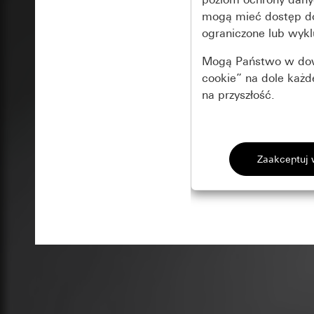
mogą mieć dostęp 
ograniczone lub wykl
Mogą Państwo w dowo
cookie” na dole każ
na przyszłość.
Podstawowe 
Wszystkie pliki coo
Gira Session
Poprawa dzia
Cele przetwarzania
Zastosowanie plików
Strona klientów 
internetowej oraz of
Strona klientów 
użytkowników
Matomo
Marketing
Kategorie danych 
Cele przetwarzania
Strona klientów 
Aby być w stanie r
Kategorie danych 
Strona klientów