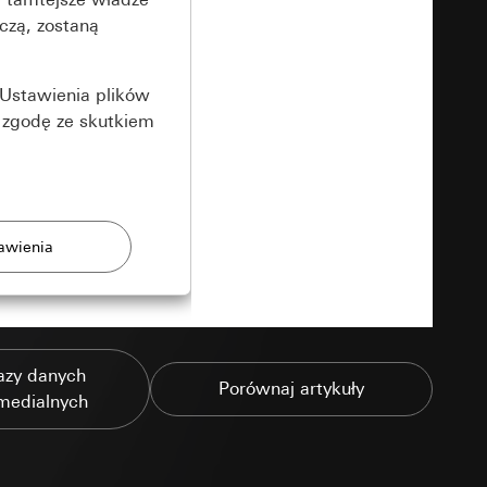
czą, zostaną
Ustawienia plików
 zgodę ze skutkiem
rony
azy danych
zonych przez
Porównaj artykuły
medialnych
ządzenie końcowe
e produkty.
użytkownika,
es pocztowy i adres