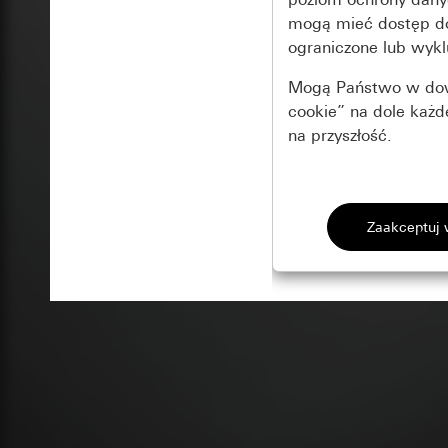
mogą mieć dostęp 
ograniczone lub wykl
Mogą Państwo w dowo
cookie” na dole każ
na przyszłość.
Podstawowe 
Wszystkie pliki coo
Gira Session
Poprawa dzia
Cele przetwarzania
Zastosowanie plików
Strona klientów 
internetowej oraz of
Strona klientów 
użytkowników
Matomo
Marketing
Kategorie danych 
Cele przetwarzania
Strona klientów 
Aby być w stanie r
Kategorie danych 
Strona klientów