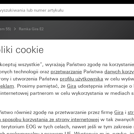
tem 55)
Ramka Gira E2
liki cookie
y matowy (lakierowany
Akceptuj wszystkie”, wyrażają Państwo zgodę na korzystani
bnych technologii oraz
przetwarzanie
Państwa
danych korzy
trony i utworzenia Państwa
profilu użytkownika
w celu wyświ
reklam
. Prosimy pamiętać, że
Gira
udostępnia informacje o
y internetowej partnerom w celu wykorzystania w mediach 
ństwo również zgodę na przetwarzanie przez firmę
Gira
i
st
sposobu korzystania ze strony internetowej
w tak zwanych
terytorium EOG w tych celach, nawet jeśli w tym zakresie 
ch porównywalny z prawem UE. Występuje m.in. ryzyko, że