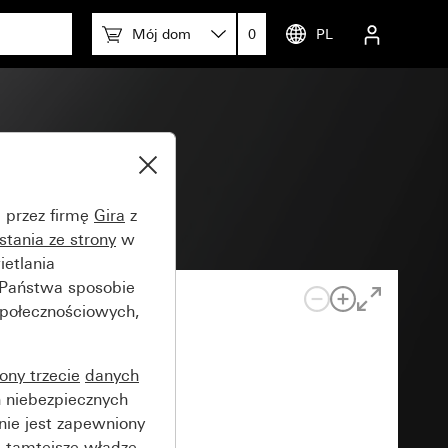
Mój dom
0
PL
)
e przez firmę
Gira
z
stania ze strony
w
etlania
 Państwa sposobie
społecznościowych,
rony trzecie
danych
 niebezpiecznych
nie jest zapewniony
 tamtejsze władze