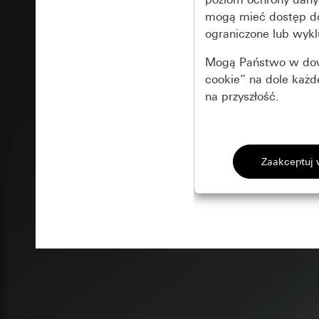
mogą mieć dostęp 
ograniczone lub wykl
Mogą Państwo w dowo
cookie” na dole każ
na przyszłość.
Podstawowe 
Wszystkie pliki coo
Gira Session
Poprawa dzia
Cele przetwarzania
Zastosowanie plików
Strona klientów 
internetowej oraz of
Strona klientów 
użytkowników
Matomo
Marketing
Kategorie danych 
Cele przetwarzania
Strona klientów 
Aby być w stanie r
Kategorie danych 
Strona klientów