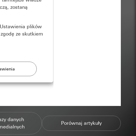
czą, zostaną
Ustawienia plików
 zgodę ze skutkiem
rony
zonych przez
azy danych
Porównaj artykuły
medialnych
ządzenie końcowe
e produkty.
użytkownika,
es pocztowy i adres