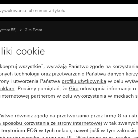
ką pośrednią w kolorze aluminium (lakierowany)
System 55)
Gira Event
liki cookie
lor aluminium (lakierow
Akceptuj wszystkie”, wyrażają Państwo zgodę na korzystani
aluminium (lakierowany
bnych technologii oraz
przetwarzanie
Państwa
danych korzy
trony i utworzenia Państwa
profilu użytkownika
w celu wyświ
reklam
. Prosimy pamiętać, że
Gira
udostępnia informacje o
y internetowej partnerom w celu wykorzystania w mediach 
ństwo również zgodę na przetwarzanie przez firmę
Gira
i
st
sposobu korzystania ze strony internetowej
w tak zwanych
terytorium EOG w tych celach, nawet jeśli w tym zakresie 
ch porównywalny z prawem UE. Występuje m.in. ryzyko, że