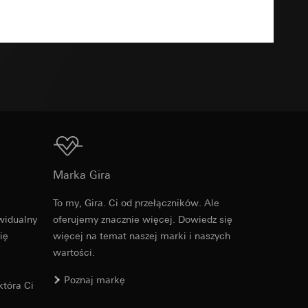
TXT
u kampanii
ata i godzina
zacja geograficzna
osobowych i
osobowych i
Do pobrania
Marka Gira
To my, Gira. Ci od przełączników. Ale
Nr artykułu 021436
 można znaleźć na
widualny
oferujemy znacznie więcej. Dowiedz się
ię
więcej na temat naszej marki i naszych
RFA
, 392 KB
wartości.
wiający wyjątki:
nym w punkcie 1,
wiający wyjątki:
Poznaj markę
tóra Ci
nym w punkcie 1,