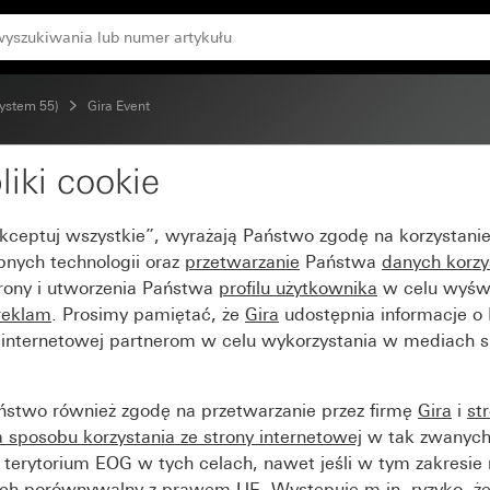
kolorze antracytowym
System 55)
Gira Event
liki cookie
aque biały z ramką poś
Akceptuj wszystkie”, wyrażają Państwo zgodę na korzystani
bnych technologii oraz
przetwarzanie
Państwa
danych korzy
trony i utworzenia Państwa
profilu użytkownika
w celu wyświ
reklam
. Prosimy pamiętać, że
Gira
udostępnia informacje o
y internetowej partnerom w celu wykorzystania w mediach 
ństwo również zgodę na przetwarzanie przez firmę
Gira
i
st
sposobu korzystania ze strony internetowej
w tak zwanych
terytorium EOG w tych celach, nawet jeśli w tym zakresie 
ch porównywalny z prawem UE. Występuje m.in. ryzyko, że