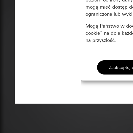
mogą mieć dostęp 
ograniczone lub wykl
Mogą Państwo w dowo
cookie” na dole każ
na przyszłość.
Podstawowe 
Wszystkie pliki coo
Gira Session
Poprawa dzia
Cele przetwarzania
Zastosowanie plików
Strona klientów 
internetowej oraz of
Strona klientów 
użytkowników
Matomo
Marketing
Kategorie danych 
Cele przetwarzania
Strona klientów 
Aby być w stanie r
Kategorie danych 
Strona klientów