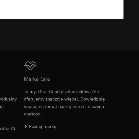
TXT
u kampanii
ata i godzina
zacja geograficzna
osobowych i
osobowych i
Do pobrania
Marka Gira
To my, Gira. Ci od przełączników. Ale
Nr artykułu 021424
 można znaleźć na
widualny
oferujemy znacznie więcej. Dowiedz się
ię
więcej na temat naszej marki i naszych
RFA
, 392 KB
wartości.
wiający wyjątki:
nym w punkcie 1,
wiający wyjątki:
Poznaj markę
tóra Ci
nym w punkcie 1,