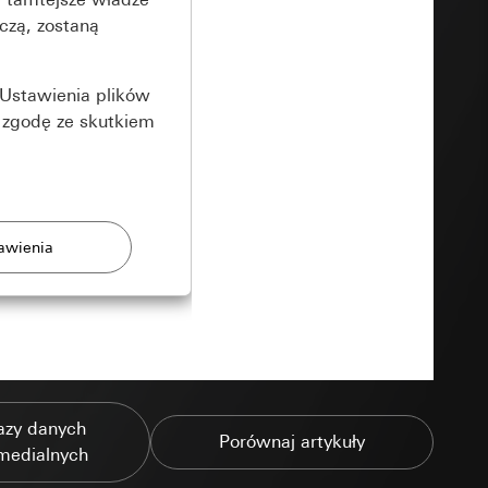
czą, zostaną
Ustawienia plików
 zgodę ze skutkiem
rony
zonych przez
azy danych
Porównaj artykuły
medialnych
ządzenie końcowe
e produkty.
użytkownika,
es pocztowy i adres