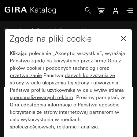
Gira Ramka Gira E1 czysta biel z połyskiem
Strona główna
Produkty
Programy stylistyczne
Gira E1 (System 55)
Ramka Gira E1
Zgoda na pliki cookie
Klikając polecenie „Akceptuj wszystkie”, wyrażają
Ramka Gira E1 czysta biel z
Państwo zgodę na korzystanie przez firmę
Gira
z
plików cookie
i podobnych technologii oraz
połyskiem
przetwarzanie
Państwa
danych korzystania ze
strony
w celu
ulepszenia
tej strony i utworzenia
Państwa
profilu użytkownika
w celu wyświetlania
spersonalizowanych reklam
. Prosimy pamiętać, że
Gira
udostępnia informacje o Państwa sposobie
korzystania ze strony internetowej partnerom w
celu wykorzystania w mediach
społecznościowych, reklamie i analizie.