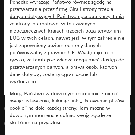
Ponadto wyrażają Państwo również zgodę na
przetwarzanie przez firmę
Gira
i
strony trzecie
danych dotyczących Państwa sposobu korzystania
ze strony internetowej
w tak zwanych
niebezpiecznych
krajach trzecich
poza terytorium
EOG w tych celach, nawet jeśli w tym zakresie nie
jest zapewniony poziom ochrony danych
porównywalny z prawem UE. Występuje m.in.
ryzyko, że tamtejsze władze mogą mieć dostęp do
przetwarzanych
danych, a prawa osób, których
dane dotyczą, zostaną ograniczone lub
wykluczone.
Mogą Państwo w dowolnym momencie zmienić
swoje ustawienia, klikając link „Ustawienia plików
cookie” na dole każdej strony. Tam można w
Do bazy danych multimedialnych
dowolnym momencie cofnąć swoją zgodę ze
skutkiem na przyszłość.
Porównaj artykuły